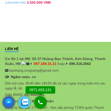
2.550.000
VNĐ
2.850.000
VNĐ
LIÊN HỆ
Cơ Sở 1 tại HN: Số 37 Hoàng Đạo Thành, Kim Giang, Thanh
Xuân, HN
097.169.31.31
hoặc
096.318.2662
banhang.rungvang@gmail.com
Ngâm rượu
.vn
Giờ mở cửa: 8h30 đến 18h30 tất cả các ngày trong tuần trừ các
ngày lễ, tết
0971.693.131
Giấy ĐKKD:
01F8009741
Đại diện:
Phùng Khánh Thiện
Đăng ký lần đầu 27/9/2016 - Nơi cấp phòng TCKH quận Thanh