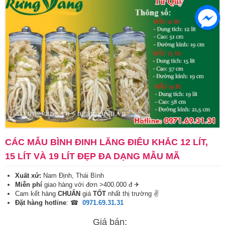
CÁC MẪU BÌNH ĐINH LĂNG ĐIÊU KHẮC 12 LÍT,
15 LÍT VÀ 19 LÍT ĐẸP ĐA DẠNG MẪU MÃ
Xuất xứ:
Nam Định, Thái Bình
Miễn phí
giao hàng với đơn >400.000 đ ✈
Cam kết hàng
CHUẨN
giá
TỐT
nhất thị trường ✌
Đặt hàng hotline
: ☎
0971.69.31.31
Giá bán: