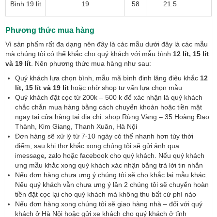
Bình 19 lít
19
58
21.5
Phương thức mua hàng
Vì sản phẩm rất đa dạng nên đây là các mẫu dưới đây là các mẫu
mà chúng tôi có thể khắc cho quý khách với mẫu bình
12 lít, 15 lít
và 19 lít
. Nên phương thức mua hàng như sau:
Quý khách lựa chọn bình, mẫu mã bình đinh lăng điêu khắc
12
lít, 15 lít và 19 lít
hoặc nhờ shop tư vấn lựa chọn mẫu
Quý khách đặt cọc từ 200k – 500 k để xác nhận là quý khách
chắc chắn mua hàng bằng cách chuyển khoản hoặc tiền mặt
ngay tại cửa hàng tại địa chỉ: shop Rừng Vàng – 35 Hoàng Đạo
Thành, Kim Giang, Thanh Xuân, Hà Nội
Đơn hàng sẽ xử lý từ 7-10 ngày có thể nhanh hơn tùy thời
điểm, sau khi thợ khắc xong chúng tôi sẽ gửi ảnh qua
imessage
,
zalo hoặc facebook cho quý khách. Nếu quý khách
ưng mẫu khắc xong quý khách xác nhận bằng trả lời tin nhắn
Nếu đơn hàng chưa ưng ý chúng tôi sẽ cho khắc lại mẫu khác.
Nếu quý khách vẫn chưa ưng ý lần 2 chúng tôi sẽ chuyển hoàn
tiền đặt cọc lại cho quý khách mà không thu bất cứ phí nào
Nếu đơn hàng xong chúng tôi sẽ giao hàng nhà – đối với quý
khách ở Hà Nội hoặc gửi xe khách cho quý khách ở tỉnh