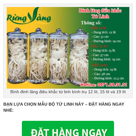
Bình đinh lăng điêu khắc tứ linh bình trụ 12 lít, 15 lít và 19 lít
BẠN LỰA CHỌN MẪU BỘ TỨ LINH NÀY – ĐẶT HÀNG NGAY
NHÉ: