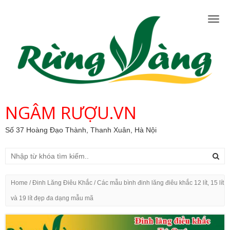
Togg
navig
NGÂM RƯỢU.VN
Số 37 Hoàng Đạo Thành, Thanh Xuân, Hà Nội
Home
/
Đinh Lăng Điêu Khắc
/ Các mẫu bình đinh lăng điêu khắc 12 lít, 15 lít
và 19 lít đẹp đa dạng mẫu mã