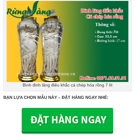
Bình đinh lăng điêu khắc cá chép hóa rồng 7 lít
BẠN LỰA CHỌN MẪU NÀY – ĐẶT HÀNG NGAY NHÉ: