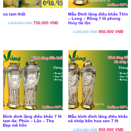
củ tam thất
Mẫu Đinh lăng điêu khắc Thìn
– Long – Rồng 7 lít phong
750.000
VNĐ
thủy tài lộc
1.000.000
VNĐ
950.000
VNĐ
1.000.000
VNĐ
Bình đinh lăng điêu khắc 7 lít
Mẫu bình đinh lăng điêu khắc
tam đa: Phúc – Lộc – Thọ
cá chép bên hoa sen 7 lít
Đẹp mê hồn
950.000
VNĐ
1.000.000
VNĐ