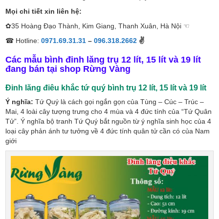
Mọi chi tiết xin liên hệ:
✿35 Hoàng Đạo Thành, Kim Giang, Thanh Xuân, Hà Nội ☜
☎ Hotline:
0971.69.31.31
–
096.318.2662
✌
Các mẫu bình đinh lăng trụ
12 lít, 15 lít và 19 lít
đang bán tại shop Rừng Vàng
Đinh lăng điêu khắc tứ quý bình trụ
12 lít, 15 lít và 19 lít
Ý nghĩa:
Tứ Quý là cách gọi ngắn gọn của Tùng – Cúc – Trúc –
Mai, 4 loài cây tượng trưng cho 4 mùa và 4 đức tính của “Tứ Quân
Tử”. Ý nghĩa bộ tranh Tứ Quý bắt nguồn từ ý nghĩa sinh học của 4
loại cây phản ánh tư tưởng về 4 đức tính quân tử cần có của Nam
giới