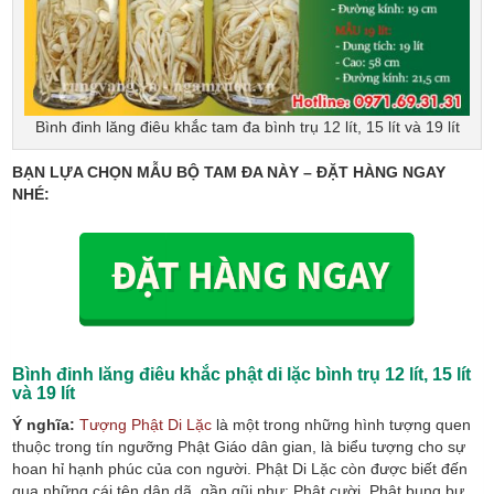
Bình đinh lăng điêu khắc tam đa bình trụ 12 lít, 15 lít và 19 lít
BẠN LỰA CHỌN MẪU BỘ TAM ĐA NÀY – ĐẶT HÀNG NGAY
NHÉ:
Bình đinh lăng điêu khắc phật di lặc bình trụ
12 lít, 15 lít
và 19 lít
Ý nghĩa:
Tượng Phật Di Lặc
là một trong những hình tượng quen
thuộc trong tín ngưỡng Phật Giáo dân gian, là biểu tượng cho sự
hoan hỉ hạnh phúc của con người. Phật Di Lặc còn được biết đến
qua những cái tên dân dã, gần gũi như: Phật cười, Phật bụng bự,