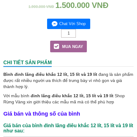
1.500.000
VNĐ
1.900.000
VNĐ
Chat Với Shop
Các
mẫu
bình
MUA NGAY
đinh
lăng
điêu
CHI TIẾT SẢN PHẨM
khắc
12
Bình đinh lăng điêu khắc 12 lít, 15 lít và 19 lít
đang là sản phẩm
lít,
được rất nhiều người ưa thích để trưng bày vì nhỏ gọn và giá
15
thành hợp lý.
lít
và
Với mẫu bình
đinh lăng điêu khắc 12 lít, 15 lít và 19 lít
Shop
19
Rừng Vàng xin giới thiệu các mẫu mã mà có thể phù hợp
lít
đẹp
Giá bán và thông số của bình
đa
dạng
mẫu
Giá bán của bình đinh lăng điêu khắc 12 lít, 15 lít và 19 lít
như sau:
mã
quantity