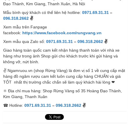
Đạo Thành, Kim Giang, Thanh Xuân, Hà Nội
Mẫu bình quý khách có thể liên hệ hotline:
0971.69.31.31
–
096.318.2662
✌
Xem mẫu trên Fanpage
facebook:
https://www.facebook.com/rungvang.vn
Xem mẫu qua Zalo số:
0971.69.31.31
–
096.318.2662
✌
Giao hàng toàn quốc cam kết nhận hàng thanh toán với nhà xe
hàng như trong ảnh Shop gửi cho khách trước khi gửi hàng và
không vỡ, nứt bình.
✌ Ngamruou.vn (shop Rừng Vàng) là đơn vị số 1 về cung cấp mặt
hàng đồ ngâm rượu cam kết luôn cung cấp hàng CHUẨN và giá
TỐT nhất thị trường chắc chắn sẽ làm quý khách hài lòng ❤
⚛ Địa chỉ mua hàng: Shop Rừng Vàng số 35 Hoàng Đạo Thành,
Kim Giang, Thanh Xuân
☎ Hotline:
0971.69.31.31
–
096.318.2662
✌