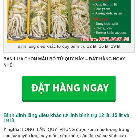
đinh lăng điêu khắc tứ quý bình trụ 12 lít, 15 lít, 19 lít
BẠN LỰA CHỌN MẪU BỘ TỨ QUÝ NÀY – ĐẶT HÀNG NGAY
NHÉ:
Bình đinh lăng điêu khắc tứ linh bình trụ
12 lít, 15 lít và
19 lít
Ý nghĩa:
LONG LÂN QUY PHỤNG được xem như tượng trưng
cho sự quyền lực, may mắn, sức khỏe, sắc đẹp và sự vĩnh cửu.