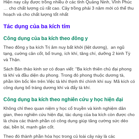
Hiện nay cây được trồng nhiều ở các tỉnh Quảng Ninh, Vĩnh Phúc
… cho chất lượng củ rất cao. Cây trồng phải 3 năm mới có thể thu
hoạch và cho chất lượng tốt nhất
Tác dụng của ba kích tím
Công dụng của ba kích theo đông y
Theo đông y ba kích Trị âm nuy bất khởi (liệt dương), an ngũ
tạng, cường cân cốt, bổ trung, ích khí, tăng chí, dưỡng 2 kinh Tỳ
và Thận.
Sách Bản thảo kinh sơ có đoạn viết: “Ba kích thiên chủ đại phong
tà khí và đầu diện du phong. Trong đó phong thuộc dương tà,
phần lớn bốc lên trên.Việc tà khí thịnh thì chính khí suy. Mã kích có
công dụng bổ tráng dương khí và đẩy tà khí.
Công dụng ba kích theo nghiên cứu y học hiện đại
Không chỉ theo quan niệm y học cổ truyền và kinh nghiệm dân
gian, theo nghiên cứu hiện đại, tác
dụng của ba kích còn được cho
là chứa các thành phần có công dụng giúp tăng cường sức dẻo
dai, bền bỉ, mạnh gân cốt.
Theo đó thành phần hóa học trong củ loài cây này là các