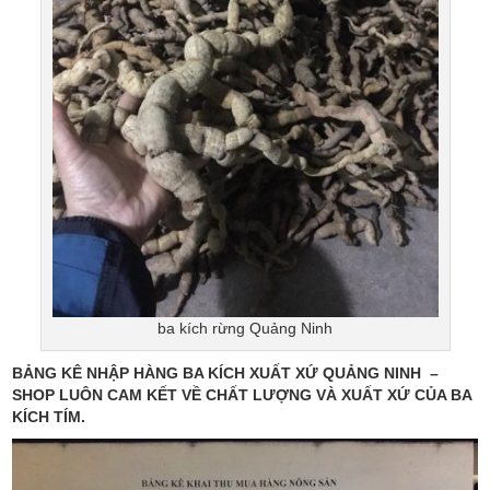
ba kích rừng Quảng Ninh
BẢNG KÊ NHẬP HÀNG BA KÍCH XUẤT XỨ QUẢNG NINH –
SHOP LUÔN CAM KẾT VỀ CHẤT LƯỢNG VÀ XUẤT XỨ CỦA BA
KÍCH TÍM.