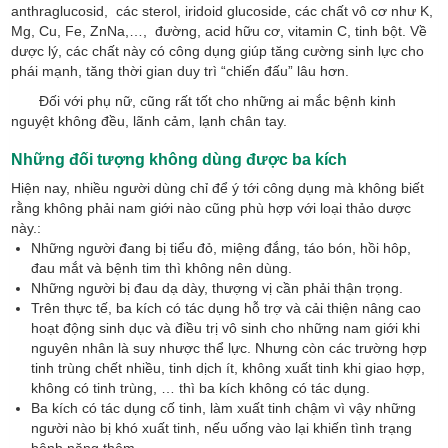
anthraglucosid, các sterol, iridoid glucoside, các chất vô cơ như K,
Mg, Cu, Fe, ZnNa,…, đường, acid hữu cơ, vitamin C, tinh bột. Về
dược lý, các chất này có công dụng giúp tăng cường sinh lực cho
phái mạnh, tăng thời gian duy trì “chiến đấu” lâu hơn.
Đối với phụ nữ, cũng rất tốt cho những ai mắc bệnh kinh
nguyệt không đều, lãnh cảm, lạnh chân tay.
Những đối tượng không dùng được ba kích
Hiện nay, nhiều người dùng chỉ để ý tới công dụng mà không biết
rằng không phải nam giới nào cũng phù hợp với loại thảo dược
này.:
Những người đang bị tiểu đỏ, miệng đắng, táo bón, hồi hôp,
đau mắt và bệnh tim thì không nên dùng.
Những người bị đau dạ dày, thượng vị cần phải thận trọng.
Trên thực tế, ba kích có tác dụng hỗ trợ và cải thiện nâng cao
hoạt động sinh dục và điều trị vô sinh cho những nam giới khi
nguyên nhân là suy nhược thể lực. Nhưng còn các trường hợp
tinh trùng chết nhiều, tinh dịch ít, không xuất tinh khi giao hợp,
không có tinh trùng, … thì ba kích không có tác dụng.
Ba kích có tác dụng cố tinh, làm xuất tinh chậm vì vậy những
người nào bị khó xuất tinh, nếu uống vào lại khiến tình trạng