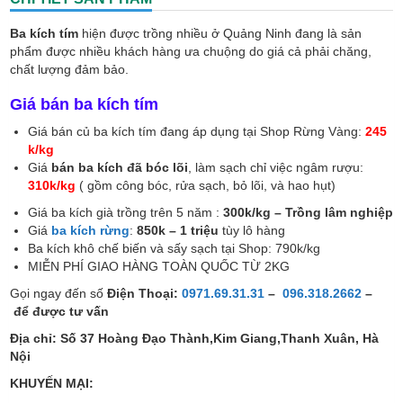
_
KM
Ba kích tím
hiện được trồng nhiều ở Quảng Ninh đang là sản
Mua
phẩm được nhiều khách hàng ưa chuộng do giá cả phải chăng,
5
chất lượng đảm bảo.
Tặng
1
quantity
Giá bán ba kích tím
Giá bán củ ba kích tím đang áp dụng tại Shop Rừng Vàng:
245
k/kg
Giá
bán ba kích đã bóc lõi
, làm sạch chỉ việc ngâm rượu:
310k/kg
( gồm công bóc, rửa sạch, bỏ lõi, và hao hụt)
Giá ba kích già trồng trên 5 năm :
300k/kg – Trồng lâm nghiệp
Giá
ba kích rừng
:
850k – 1 triệu
tùy lô hàng
Ba kích khô chế biến và sấy sạch tại Shop: 790k/kg
MIỄN PHÍ GIAO HÀNG TOÀN QUỐC TỪ 2KG
Gọi ngay đến số
Điện Thoại:
0971.69.31.31
–
096.318.2662
–
để được tư vấn
Địa chỉ: Số 37 Hoàng Đạo Thành,Kim Giang,Thanh Xuân, Hà
Nội
KHUYẾN MẠI: