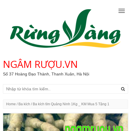
Togg
navig
NGÂM RƯỢU.VN
Số 37 Hoàng Đạo Thành, Thanh Xuân, Hà Nội
Home
/
Ba kích
/ Ba kích tím Quảng Ninh 1Kg _ KM Mua 5 Tặng 1