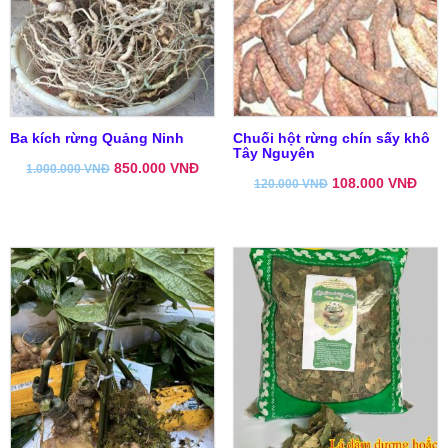
Ba kích rừng Quảng Ninh
Chuối hột rừng chín sấy khô
Tây Nguyên
850.000
VNĐ
1.000.000
VNĐ
108.000
VNĐ
120.000
VNĐ