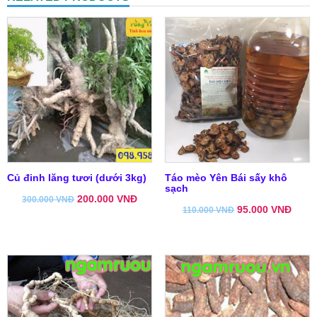
Củ đinh lăng tươi (dưới 3kg)
Táo mèo Yên Bái sấy khô
sạch
200.000
VNĐ
300.000
VNĐ
95.000
VNĐ
110.000
VNĐ