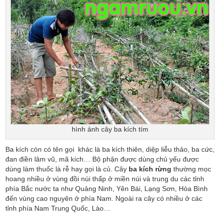
hình ảnh cây ba kích tím
Ba kích còn có tên gọi khác là ba kích thiên, diệp liễu thảo, ba cức,
đan điền lâm vũ, mã kích… Bộ phận được dùng chủ yếu được
dùng làm thuốc là rễ hay gọi là củ. Cây
ba kích rừng
thường mọc
hoang nhiều ở vùng đồi núi thấp ở miền núi và trung du các tỉnh
phía Bắc nước ta như Quảng Ninh, Yên Bái, Lạng Sơn, Hòa Bình
đến vùng cao nguyên ở phía Nam. Ngoài ra cây có nhiều ở các
tỉnh phía Nam Trung Quốc, Lào…