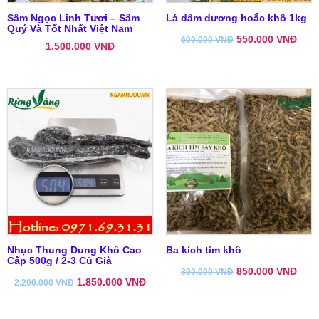
Sâm Ngọc Linh Tươi – Sâm
Lá dâm dương hoắc khô 1kg
Quý Và Tốt Nhất Việt Nam
550.000
VNĐ
600.000
VNĐ
1.500.000
VNĐ
Nhục Thung Dung Khô Cao
Ba kích tím khô
Cấp 500g / 2-3 Củ Già
850.000
VNĐ
890.000
VNĐ
1.850.000
VNĐ
2.200.000
VNĐ