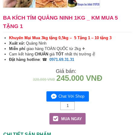
BA KÍCH TÍM QUẢNG NINH 1KG _ KM MUA 5
TẶNG 1
Khuyến Mại Mua 3kg tặng 0,5kg – 5 Tặng 1 – 10 tặng 3
Xuất xứ:
Quảng Ninh
Miễn phí
giao hàng TOÀN QUỐC từ 2kg ✈
Cam kết hàng
CHUẨN
giá
TỐT
nhất thị trường ✌
Đặt hàng hotline
: ☎
0971.69.31.31
Giá bán:
245.000
VNĐ
320.000
VNĐ
Chat Với Shop
Ba
kích
tím
MUA NGAY
Quảng
Ninh
1Kg
CHI TIẾT SẢN PHẨM