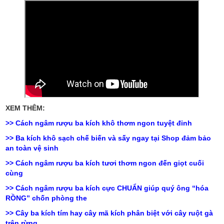
XEM THÊM:
>>
Cách ngâm rượu ba kích khô thơm ngon tuyệt đỉnh
>>
Ba kích khô sạch chế biến và sấy ngay tại Shop đảm bảo
an toàn vệ sinh
>>
Cách ngâm rượu ba kích tươi thơm ngon đến giọt cuối
cùng
>>
Cách ngâm rượu ba kích cực CHUẨN giúp quý ông “hóa
RỒNG” chốn phòng the
>>
Cây ba kích tím hay cây mã kích phân biệt với cây ruột gà
trên rừng