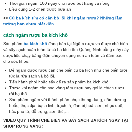
Thời gian ngâm 100 ngày cho rượu bớt hăng và nồng
Liều dùng 1-2 chén trước bữa ăn
>>
Củ ba kích tím có cần bỏ lõi khi ngâm rượu? Những lầm
tưởng bạn chưa biết đến
cách ngâm rượu ba kích khô
Sản phẩm
ba kích khô
đang bán tại Ngâm rượu.vn được chế biến
và sấy sạch hoàn toàn từ củ ba kích tím Quảng Ninh bằng máy sấy
dược liệu chạy bằng điện chuyên dụng nên an toàn và đảm bảo
cho sức khỏe.
Để ngâm được rượu cần chế biến củ ba kích như chế biến tươi
tức là rửa sạch và bỏ lõi.
Tiến hành phơi hoặc sấy để ra sản phẩm ba kích khô.
Trước khi ngâm cần sao vàng tẩm rượu hay gọi là chích rượu
rồi hạ thổ
Sản phẩm ngâm với thành phần nhục thung dung, dâm dương
hoắc, thục địa, bạch linh, trạch tả, đan bì,hoài sơn, nhục quế,
hắc phụ tử, đỗ trọng, sơn thù,…
VIDEO QUY TRÌNH CHẾ BIẾN VÀ SẤY SẠCH BA KÍCH NGAY TẠI
SHOP RỪNG VÀNG: