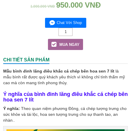
950.000
VNĐ
1.000.000
VNĐ
Chat Với Shop
Mẫu
bình
đinh
MUA NGAY
lăng
điêu
khắc
CHI TIẾT SẢN PHẨM
cá
chép
Mẫu bình đinh lăng điêu khắc cá chép bên hoa sen 7 lít
là
bên
mẫu bình rất được quý khách yêu thích vì không chỉ tính thẩm mỹ
hoa
cao mà còn mang tính phong thủy.
sen
7
lít
Ý nghĩa của bình đinh lăng điêu khắc cá chép bên
quantity
hoa sen 7 lít
Ý nghĩa:
Theo quan niệm phương Đông, cá chép tượng trưng cho
sức khỏe và tài lộc, hoa sen tượng trưng cho sự thanh tao, an
nhàn..