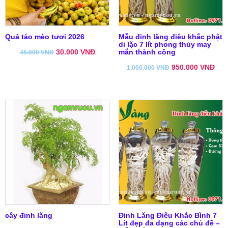
Quả táo mèo tươi 2026
Mẫu đinh lăng điêu khắc phật
di lặc 7 lít phong thủy may
30.000
VNĐ
mắn thành công
45.000
VNĐ
950.000
VNĐ
1.000.000
VNĐ
cây đinh lăng
Đinh Lăng Điêu Khắc Bình 7
Lít đẹp đa dạng các chủ đề –