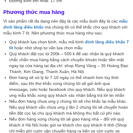
Đường kính lớn nhất: 17 cm
Phương thức mua hàng
Vì sản phẩm rất đa dạng nên đây là các mẫu dưới đây là các
mẫu
đinh lăng điêu khắc
mà chúng tôi có thể khắc cho quý khách với
mẫu bình 7 lít. Nên phương thức mua hàng như sau:
Quý khách lựa chọn bình, mẫu mã bình
đinh lăng điêu khắc 7
lít
hoặc nhờ shop tư vấn lựa chọn mẫu
Quý khách đặt cọc từ 200k – 500 k để xác nhận là quý khách
chắc chắn mua hàng bằng cách chuyển khoản hoặc tiền mặt
ngay tại cửa hàng tại địa chỉ: shop Rừng Vàng – 35 Hoàng Đạo
Thành, Kim Giang, Thanh Xuân, Hà Nội
Đơn hàng sẽ xử lý từ 7-10 ngày có thể nhanh hơn tùy thời
điểm, sau khi thợ khắc xong chúng tôi sẽ gửi ảnh qua
imessage
,
zalo hoặc facebook cho quý khách. Nếu quý khách
ưng mẫu khắc xong quý khách xác nhận bằng trả lời tin nhắn
Nếu đơn hàng chưa ưng ý chúng tôi sẽ cho khắc lại mẫu khác.
Nếu quý khách vẫn chưa ưng ý lần 2 chúng tôi sẽ chuyển hoàn
tiền đặt cọc lại cho quý khách mà không thu bất cứ phí nào.
Nếu đơn hàng xong chúng tôi sẽ giao hàng nhà – đối với quý
khách ở Hà Nội hoặc gửi xe khách cho quý khách ở tỉnh (Shop
chỉ miễn phí cước vận chuyển hàng ra bến xe còn cước xe