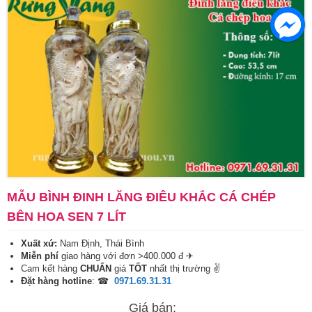
MẪU BÌNH ĐINH LĂNG ĐIÊU KHẮC CÁ CHÉP
BÊN HOA SEN 7 LÍT
Xuất xứ:
Nam Định, Thái Bình
Miễn phí
giao hàng với đơn >400.000 đ ✈
Cam kết hàng
CHUẨN
giá
TỐT
nhất thị trường ✌
Đặt hàng hotline
: ☎
0971.69.31.31
Giá bán: