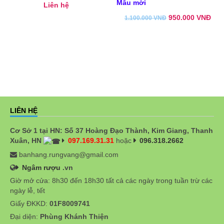
Mẫu mới
Liên hệ
950.000
VNĐ
1.100.000
VNĐ
LIÊN HỆ
Cơ Sở 1 tại HN: Số 37 Hoàng Đạo Thành, Kim Giang, Thanh
Xuân, HN
097.169.31.31
hoặc
096.318.2662
banhang.rungvang@gmail.com
Ngâm rượu
.vn
Giờ mở cửa: 8h30 đến 18h30 tất cả các ngày trong tuần trừ các
ngày lễ, tết
Giấy ĐKKD:
01F8009741
Đại diện:
Phùng Khánh Thiện