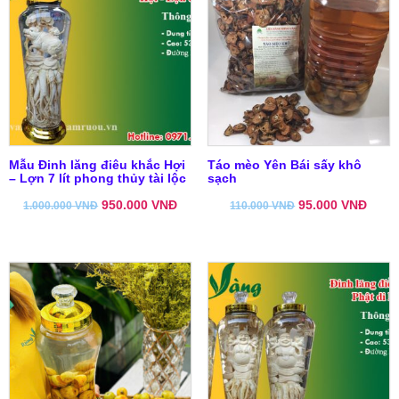
Mẫu Đinh lăng điêu khắc Hợi
Táo mèo Yên Bái sấy khô
– Lợn 7 lít phong thủy tài lộc
sạch
950.000
VNĐ
95.000
VNĐ
1.000.000
VNĐ
110.000
VNĐ