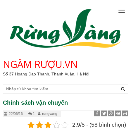
Togg
navig
NGÂM RƯỢU.VN
Số 37 Hoàng Đạo Thành, Thanh Xuân, Hà Nội
Chính sách vận chuyển
22/06/16
-
1 -
rungvang
2.9/5 - (58 bình chọn)