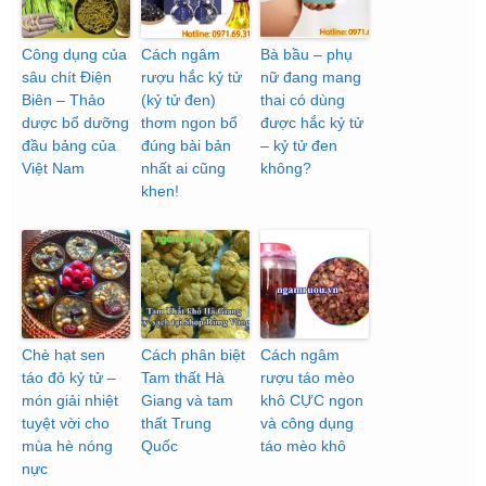
Công dụng của
Cách ngâm
Bà bầu – phụ
sâu chít Điện
rượu hắc kỷ tử
nữ đang mang
Biên – Thảo
(kỷ tử đen)
thai có dùng
dược bổ dưỡng
thơm ngon bổ
được hắc kỷ tử
đầu bảng của
đúng bài bản
– kỷ tử đen
Việt Nam
nhất ai cũng
không?
khen!
Chè hạt sen
Cách phân biệt
Cách ngâm
táo đỏ kỷ tử –
Tam thất Hà
rượu táo mèo
món giải nhiệt
Giang và tam
khô CỰC ngon
tuyệt vời cho
thất Trung
và công dụng
mùa hè nóng
Quốc
táo mèo khô
nực