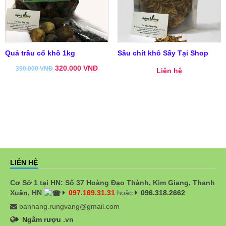
Quả trâu cổ khô 1kg
Sâu chít khô Sấy Tại Shop
320.000
VNĐ
350.000
VNĐ
Liên hệ
LIÊN HỆ
Cơ Sở 1 tại HN: Số 37 Hoàng Đạo Thành, Kim Giang, Thanh
Xuân, HN
097.169.31.31
hoặc
096.318.2662
banhang.rungvang@gmail.com
Ngâm rượu
.vn