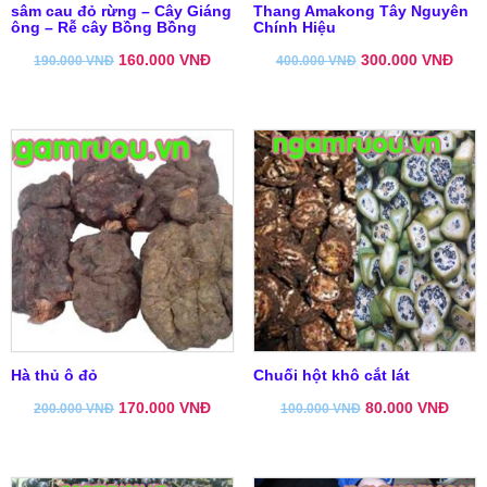
sâm cau đỏ rừng – Cây Giáng
Thang Amakong Tây Nguyên
ông – Rễ cây Bồng Bồng
Chính Hiệu
160.000
VNĐ
300.000
VNĐ
190.000
VNĐ
400.000
VNĐ
Hà thủ ô đỏ
Chuối hột khô cắt lát
170.000
VNĐ
80.000
VNĐ
200.000
VNĐ
100.000
VNĐ