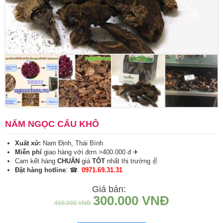
NẤM NGỌC CẨU KHÔ
Xuất xứ:
Nam Định, Thái Bình
Miễn phí
giao hàng với đơn >400.000 đ ✈
Cam kết hàng
CHUẨN
giá
TỐT
nhất thị trường ✌
Đặt hàng hotline
: ☎
0971.69.31.31
Giá bán:
300.000
VNĐ
450.000
VNĐ