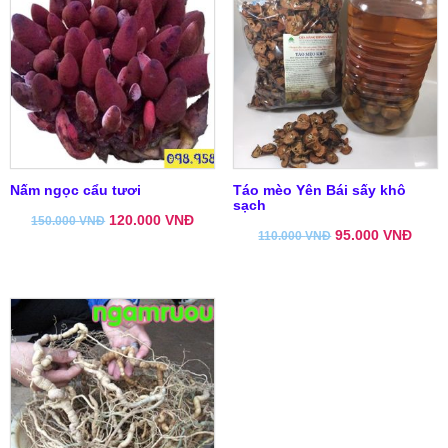
Nấm ngọc cẩu tươi
Táo mèo Yên Bái sấy khô
sạch
120.000
VNĐ
150.000
VNĐ
95.000
VNĐ
110.000
VNĐ