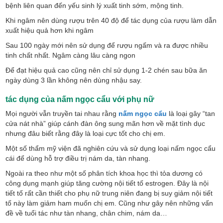
bệnh liên quan đến yếu sinh lý xuất tinh sớm, mộng tinh.
Khi ngâm nên dùng rượu trên 40 độ để tác dụng của rượu làm dẫn
xuất hiệu quả hơn khi ngâm
Sau 100 ngày mới nên sử dụng để rượu ngấm và ra được nhiều
tinh chất nhất. Ngâm càng lâu càng ngon
Để đạt hiệu quả cao cũng nên chỉ sử dụng 1-2 chén sau bữa ăn
ngày dùng 3 lần không nên dùng nhậu say.
tác dụng của nấm ngọc cẩu với phụ nữ
Mọi người vẫn truyền tai nhau rằng
nấm ngọc cẩu
là loại gây “tan
cửa nát nhà” giúp cánh đàn ông sung mãn hơn về mặt tình dục
nhưng đâu biết rằng đây là loại cực tốt cho chị em.
Một số thẩm mỹ viện đã nghiên cứu và sử dụng loại nấm ngọc cẩu
cái để dùng hỗ trợ điều trị nám da, tàn nhang.
Ngoài ra theo như một số phân tích khoa học thì tỏa dương có
công dụng mạnh giúp tăng cường nội tiết tố estrogen. Đây là nội
tiết tố rất cần thiết cho phụ nữ trung niên đang bị suy giảm nội tiết
tố này làm giảm ham muốn chị em. Cũng như gây nên những vấn
đề về tuổi tác như tàn nhang, chân chim, nám da…