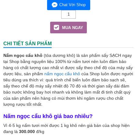
Chat Với Shop
Nấm
ngọc
cẩu
MUA NGAY
khô
quantity
CHI TIẾT SẢN PHẨM
Nấm ngọc cẩu khô
(tỏa dương khô) là sản phẩm sấy SẠCH ngay
tại Shop bằng nguyên liệu 100% từ nấm tươi nên luôn đảm bảo
hàng có chất lượng cao nhất vì được sấy theo chế độ của máy sấy
dược liệu, sản phẩm
nấm ngọc cẩu khô
của Shop luôn được người
tiêu dùng ưa thích vì: quá trình chế biến luôn đảm bảo sạch sẽ,
sấy theo chế độ máy sấy nhiệt độ 70 độ và thời gian sấy dài đảm
bảo nước không bay hơi nhanh và không làm mất đi tinh chất quý
của sản phẩm nên hàng có mùi thơm khi ngâm rượu cho chất
lượng rượu tốt nhất.
Nấm ngọc cẩu khô giá bao nhiêu?
Vì 4-5 kg nấm tươi mới được 1 kg khô nên giá bán của shop hiện
đang là
300.000
đ/kg