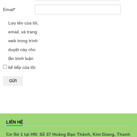
Email
*
Lưu tên của tôi,
email, và trang
web trong trình
duyệt này cho
lần bình luận
kế tiếp của tôi.
LIÊN HỆ
Cơ Sở 1 tại HN: Số 37 Hoàng Đạo Thành, Kim Giang, Thanh