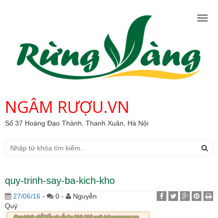
Togg
navig
NGÂM RƯỢU.VN
Số 37 Hoàng Đạo Thành, Thanh Xuân, Hà Nội
quy-trinh-say-ba-kich-kho
27/06/16
-
0 -
Nguyễn
Quý