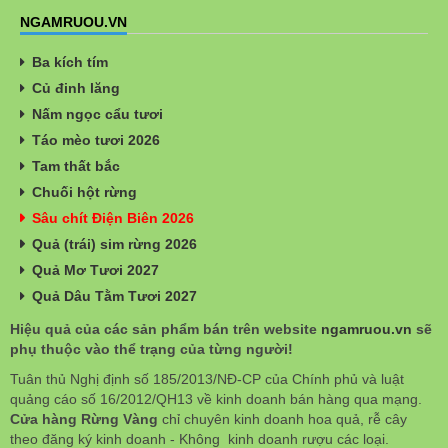
NGAMRUOU.VN
Ba kích tím
Củ đinh lăng
Nấm ngọc cẩu tươi
Táo mèo tươi 2026
Tam thất bắc
Chuối hột rừng
Sâu chít Điện Biên 2026
Quả (trái) sim rừng 2026
Quả Mơ Tươi 2027
Quả Dâu Tằm Tươi 2027
Hiệu quả của các sản phẩm bán trên website
ngamruou.vn
sẽ
phụ thuộc vào thể trạng của từng người!
Tuân thủ Nghị định số 185/2013/NĐ-CP của Chính phủ và luật
quảng cáo số 16/2012/QH13 về kinh doanh bán hàng qua mạng.
Cửa hàng Rừng Vàng
chỉ chuyên kinh doanh hoa quả, rễ cây
theo đăng ký kinh doanh - Không kinh doanh rượu các loại.