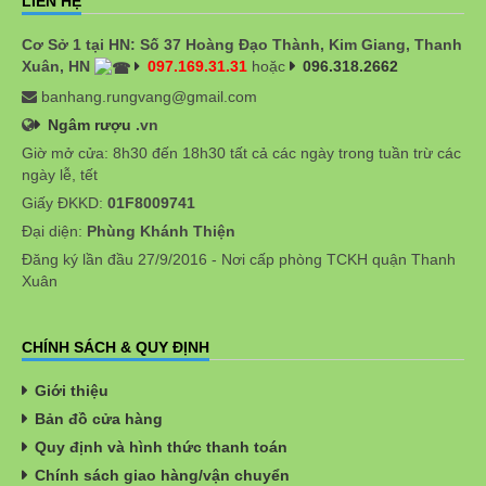
LIÊN HỆ
Cơ Sở 1 tại HN: Số 37 Hoàng Đạo Thành, Kim Giang, Thanh
Xuân, HN
097.169.31.31
hoặc
096.318.2662
banhang.rungvang@gmail.com
Ngâm rượu
.vn
Giờ mở cửa: 8h30 đến 18h30 tất cả các ngày trong tuần trừ các
ngày lễ, tết
Giấy ĐKKD:
01F8009741
Đại diện:
Phùng Khánh Thiện
Đăng ký lần đầu 27/9/2016 - Nơi cấp phòng TCKH quận Thanh
Xuân
CHÍNH SÁCH & QUY ĐỊNH
Giới thiệu
Bản đồ cửa hàng
Quy định và hình thức thanh toán
Chính sách giao hàng/vận chuyển