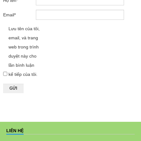
Họ tên
*
Email
*
Lưu tên của tôi,
email, và trang
web trong trình
duyệt này cho
lần bình luận
kế tiếp của tôi.
LIÊN HỆ