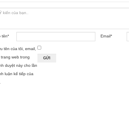
 tên
*
Email
*
u tên của tôi, email,
 trang web trong
ình duyệt này cho lần
nh luận kế tiếp của
.