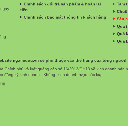
Chính sách đổi trả sản phẩm & hoàn lại
Tam t
 ngày
tiền
Chuối
Chính sách bảo mật thông tin khách hàng
Sâu c
Quả (
Quả 
hòng
Quả 
website
ngamruou.vn
sẽ phụ thuộc vào thể trạng của từng người!
ủa Chính phủ và luật quảng cáo số 16/2012/QH13 về kinh doanh bán
eo đăng ký kinh doanh - Không kinh doanh rượu các loại.
ơng