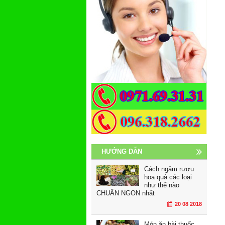
HƯỚNG DẪN
Cách ngâm rượu
hoa quả các loại
như thế nào
CHUẨN NGON nhất
20 08 2018
Món ăn bài thuốc