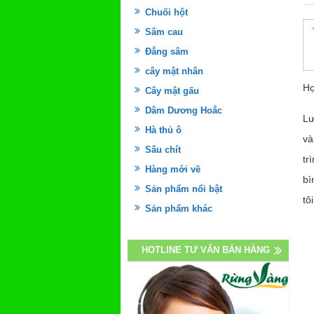
Chuối hột
Sâm cau
Đẳng sâm
cây mật nhân
Họ
Cây mật gấu
Dâm Dương Hoắc
Lư
Hà thủ ô
và
Sâu chít
tr
Hàng mới về
bì
Sản phẩm nổi bật
tôi
Sản phẩm khác
HOTLINE TƯ VẤN BÁN HÀNG