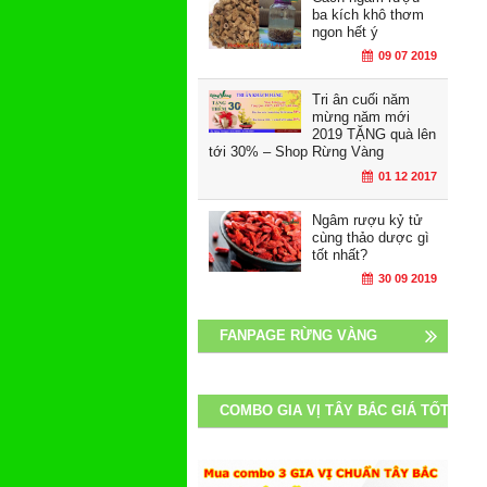
ba kích khô thơm
ngon hết ý
09 07 2019
Tri ân cuối năm
mừng năm mới
2019 TẶNG quà lên
tới 30% – Shop Rừng Vàng
01 12 2017
Ngâm rượu kỷ tử
cùng thảo dược gì
tốt nhất?
30 09 2019
FANPAGE RỪNG VÀNG
COMBO GIA VỊ TÂY BẮC GIÁ TỐT