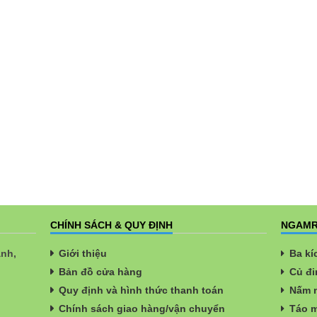
CHÍNH SÁCH & QUY ĐỊNH
NGAMR
ành,
Giới thiệu
Ba kí
Bản đồ cửa hàng
Củ đi
Quy định và hình thức thanh toán
Nấm n
Chính sách giao hàng/vận chuyển
Táo m