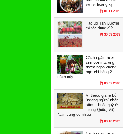
với vị hoàng kỳ
01 11 2019
Táo đỏ Tân Cương
có tác dụng gì?
30 09 2019
Cách ngâm rượu
sim với mật ong
thơm ngon không
ngờ chỉ bằng 2
cách này!
09 07 2018
Vị thuốc giá rẻ bổ
“ngang ngửa” nhân
sâm: Thuốc quý ở
Trung Quốc, Việt
Nam cũng có nhiều
03 10 2019
Cách ngâm rượu