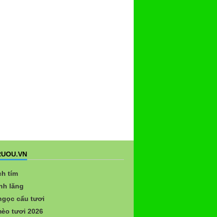
UOU.VN
ch tím
nh lăng
gọc cẩu tươi
èo tươi 2026