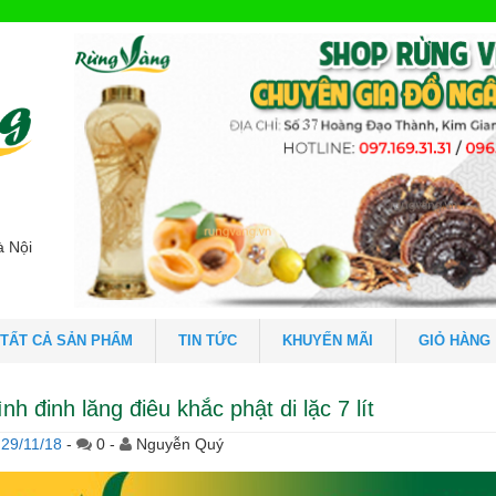
à Nội
TẤT CẢ SẢN PHẨM
TIN TỨC
KHUYẾN MÃI
GIỎ HÀNG
ình đinh lăng điêu khắc phật di lặc 7 lít
29/11/18
-
0 -
Nguyễn Quý