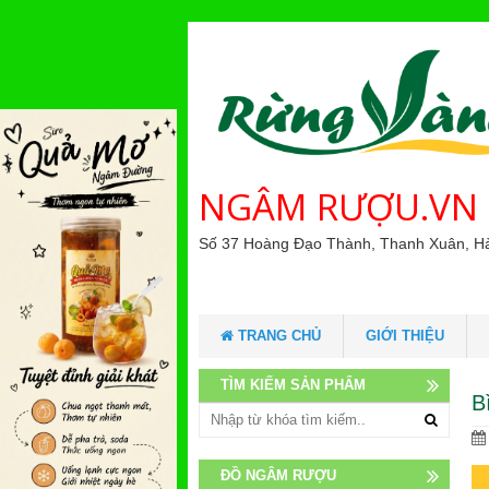
NGÂM RƯỢU.VN
Số 37 Hoàng Đạo Thành, Thanh Xuân, H
TRANG CHỦ
GIỚI THIỆU
TÌM KIẾM SẢN PHẨM
B
ĐỒ NGÂM RƯỢU