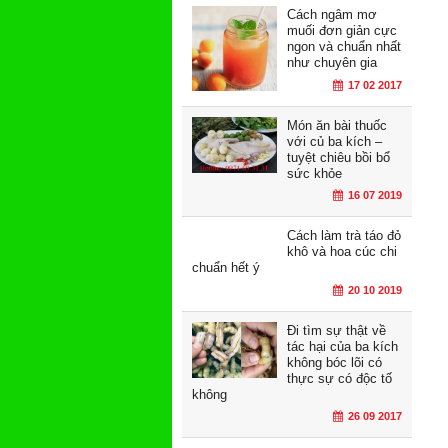
Cách ngâm mơ
muối đơn giản cực
ngon và chuẩn nhất
như chuyên gia
17 02 2017
Món ăn bài thuốc
với củ ba kích –
tuyệt chiêu bồi bổ
sức khỏe
16 07 2019
Cách làm trà táo đỏ
khô và hoa cúc chi
chuẩn hết ý
20 10 2019
Đi tìm sự thật về
tác hại của ba kích
không bóc lõi có
thực sự có độc tố
không
26 09 2017