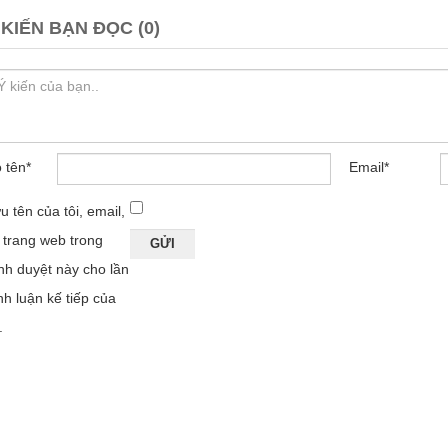
 KIẾN BẠN ĐỌC (0)
 tên
*
Email
*
u tên của tôi, email,
 trang web trong
ình duyệt này cho lần
nh luận kế tiếp của
.