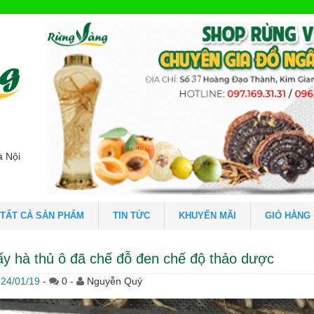
à Nội
TẤT CẢ SẢN PHẨM
TIN TỨC
KHUYẾN MÃI
GIỎ HÀNG
ấy hà thủ ô đã chế đỗ đen chế độ thảo dược
24/01/19
-
0 -
Nguyễn Quý