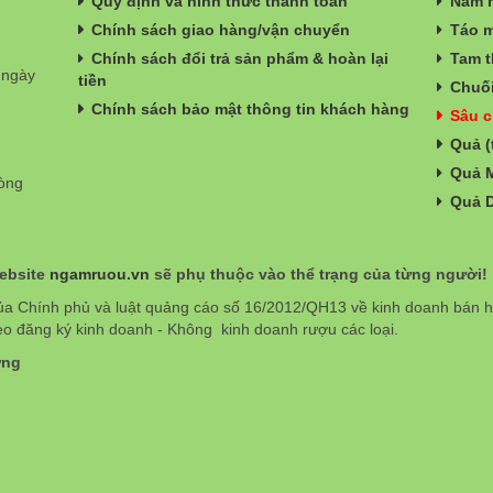
Quy định và hình thức thanh toán
Nấm n
Chính sách giao hàng/vận chuyển
Táo m
Chính sách đổi trả sản phẩm & hoàn lại
Tam t
 ngày
tiền
Chuối
Chính sách bảo mật thông tin khách hàng
Sâu c
Quả (
Quả 
hòng
Quả 
website
ngamruou.vn
sẽ phụ thuộc vào thể trạng của từng người!
ủa Chính phủ và luật quảng cáo số 16/2012/QH13 về kinh doanh bán
eo đăng ký kinh doanh - Không kinh doanh rượu các loại.
ơng