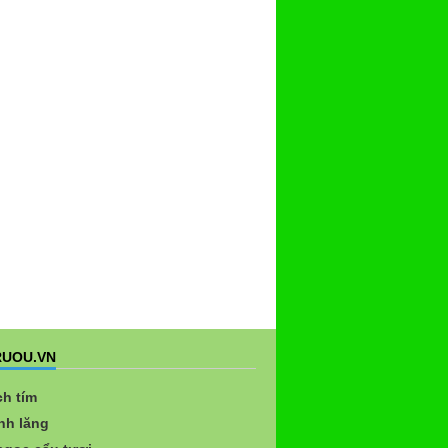
UOU.VN
ch tím
nh lăng