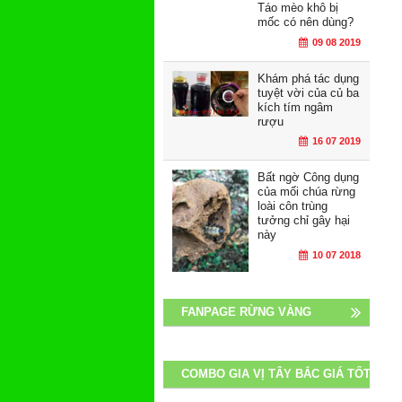
Táo mèo khô bị
mốc có nên dùng?
09 08 2019
Khám phá tác dụng
tuyệt vời của củ ba
kích tím ngâm
rượu
16 07 2019
Bất ngờ Công dụng
của mối chúa rừng
loài côn trùng
tưởng chỉ gây hại
này
10 07 2018
FANPAGE RỪNG VÀNG
COMBO GIA VỊ TÂY BẮC GIÁ TỐT