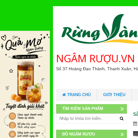
NGÂM RƯỢU.VN
Số 37 Hoàng Đạo Thành, Thanh Xuân, H
TRANG CHỦ
GIỚI THIỆU
TÌM KIẾM SẢN PHẨM
s
ĐỒ NGÂM RƯỢU