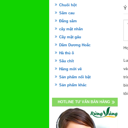
Chuối hột
Ý
Sâm cau
Đẳng sâm
cây mật nhân
Cây mật gấu
Dâm Dương Hoắc
Họ
Hà thủ ô
Lư
Sâu chít
và
Hàng mới về
tr
Sản phẩm nổi bật
Sản phẩm khác
bì
tôi
HOTLINE TƯ VẤN BÁN HÀNG