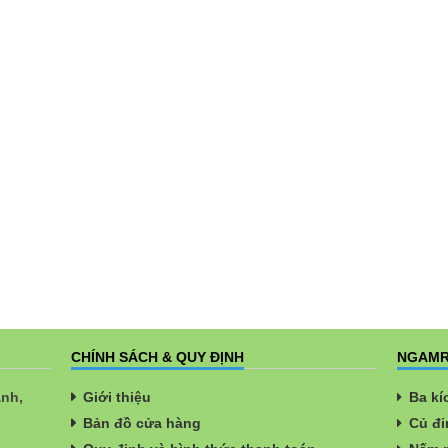
CHÍNH SÁCH & QUY ĐỊNH
NGAMR
ành,
Giới thiệu
Ba kí
Bản đồ cửa hàng
Củ đi