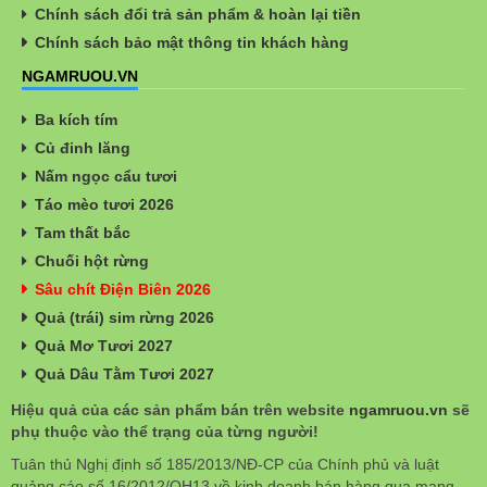
Chính sách đổi trả sản phẩm & hoàn lại tiền
Chính sách bảo mật thông tin khách hàng
NGAMRUOU.VN
Ba kích tím
Củ đinh lăng
Nấm ngọc cẩu tươi
Táo mèo tươi 2026
Tam thất bắc
Chuối hột rừng
Sâu chít Điện Biên 2026
Quả (trái) sim rừng 2026
Quả Mơ Tươi 2027
Quả Dâu Tằm Tươi 2027
Hiệu quả của các sản phẩm bán trên website
ngamruou.vn
sẽ
phụ thuộc vào thể trạng của từng người!
Tuân thủ Nghị định số 185/2013/NĐ-CP của Chính phủ và luật
quảng cáo số 16/2012/QH13 về kinh doanh bán hàng qua mạng.