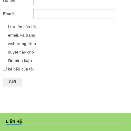
Họ tên
*
Email
*
Lưu tên của tôi,
email, và trang
web trong trình
duyệt này cho
lần bình luận
kế tiếp của tôi.
LIÊN HỆ