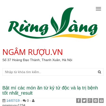
Togg
navig
NGÂM RƯỢU.VN
Số 37 Hoàng Đạo Thành, Thanh Xuân, Hà Nội
Bật mí các món ăn từ kỷ tử độc và lạ trị bệnh
tốt nhất_result
14/07/19
-
0 -
ngamruou1234