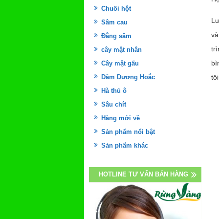
Chuối hột
Lư
Sâm cau
và
Đẳng sâm
tr
cây mật nhân
bì
Cây mật gấu
Dâm Dương Hoắc
tôi
Hà thủ ô
Sâu chít
Hàng mới về
Sản phẩm nổi bật
Sản phẩm khác
HOTLINE TƯ VẤN BÁN HÀNG