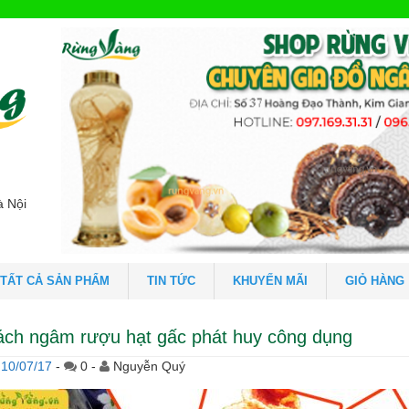
à Nội
TẤT CẢ SẢN PHẨM
TIN TỨC
KHUYẾN MÃI
GIỎ HÀNG
ách ngâm rượu hạt gấc phát huy công dụng
10/07/17
-
0 -
Nguyễn Quý