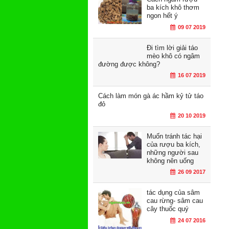
ba kích khô thơm
ngon hết ý
09 07 2019
Đi tìm lời giải táo
mèo khô có ngâm
đường được không?
16 07 2019
Cách làm món gà ác hầm kỷ tử táo
đỏ
20 10 2019
Muốn tránh tác hại
của rượu ba kích,
những người sau
không nên uống
26 09 2017
tác dụng của sâm
cau rừng- sâm cau
cây thuốc quý
24 07 2016