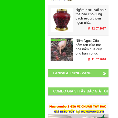
Ngâm rượu vải như
thế nào cho đúng
cách rượu thơm
ngon nhất
12 07 2017
Nấm Ngọc Cẩu –
nấm tan cửa nát
nhà nấm của quý
ông hạnh phúc
11 07 2016
FANPAGE RỪNG VÀNG
COMBO GIA VỊ TÂY BẮC GIÁ TỐT