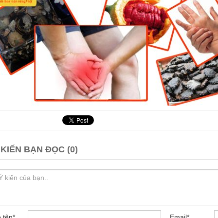
 KIẾN BẠN ĐỌC (0)
 tên
*
Email
*