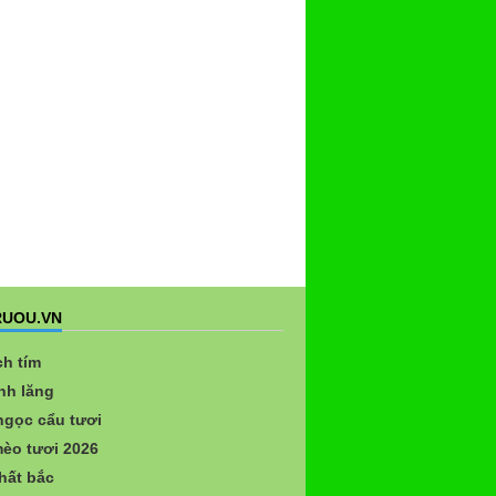
UOU.VN
ch tím
nh lăng
gọc cẩu tươi
èo tươi 2026
hất bắc