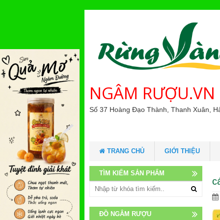
NGÂM RƯỢU.VN
Số 37 Hoàng Đạo Thành, Thanh Xuân, H
TRANG CHỦ
GIỚI THIỆU
TÌM KIẾM SẢN PHẨM
c
ĐỒ NGÂM RƯỢU