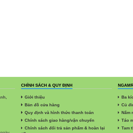
CHÍNH SÁCH & QUY ĐỊNH
NGAMR
ành,
Giới thiệu
Ba kí
Bản đồ cửa hàng
Củ đi
Quy định và hình thức thanh toán
Nấm n
Chính sách giao hàng/vận chuyển
Táo m
Chính sách đổi trả sản phẩm & hoàn lại
Tam t
 ngày