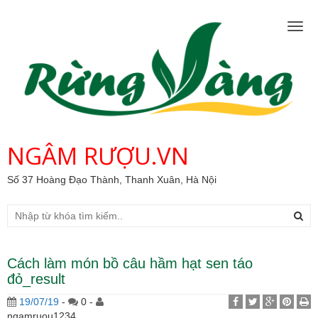
Togg
navig
NGÂM RƯỢU.VN
Số 37 Hoàng Đạo Thành, Thanh Xuân, Hà Nội
Cách làm món bồ câu hầm hạt sen táo
đỏ_result
19/07/19
-
0 -
ngamruou1234