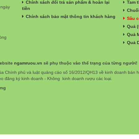
Chính sách đổi trả sản phẩm & hoàn lại
Tam t
 ngày
tiền
Chuối
Chính sách bảo mật thông tin khách hàng
Sâu c
Quả (
Quả 
hòng
Quả 
website
ngamruou.vn
sẽ phụ thuộc vào thể trạng của từng người!
ủa Chính phủ và luật quảng cáo số 16/2012/QH13 về kinh doanh bán
eo đăng ký kinh doanh - Không kinh doanh rượu các loại.
ơng