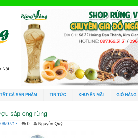
à Nội
TẤT CẢ SẢN PHẨM
TIN TỨC
KHUYẾN MÃI
GIỎ HÀNG
ượu sáp ong rừng
08/07/17
-
0 -
Nguyễn Quý