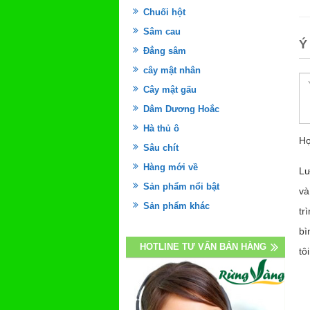
Chuối hột
Sâm cau
Ý
Đẳng sâm
cây mật nhân
Cây mật gấu
Dâm Dương Hoắc
Hà thủ ô
Họ
Sâu chít
Hàng mới về
Lư
Sản phẩm nổi bật
và
Sản phẩm khác
tr
bì
HOTLINE TƯ VẤN BÁN HÀNG
tôi