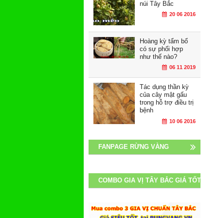
núi Tây Bắc
20 06 2016
Hoàng kỳ tẩm bổ
có sự phối hợp
như thế nào?
06 11 2019
Tác dụng thần kỳ
của cây mật gấu
trong hỗ trợ điều trị
bệnh
10 06 2016
FANPAGE RỪNG VÀNG
COMBO GIA VỊ TÂY BẮC GIÁ TỐT