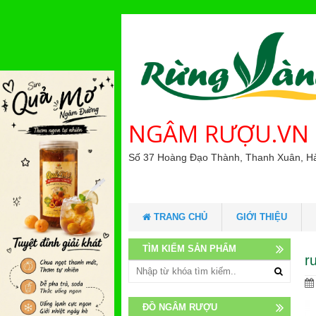
NGÂM RƯỢU.VN
Số 37 Hoàng Đạo Thành, Thanh Xuân, H
TRANG CHỦ
GIỚI THIỆU
TÌM KIẾM SẢN PHẨM
r
ĐỒ NGÂM RƯỢU