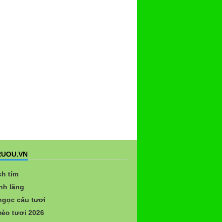
UOU.VN
ch tím
nh lăng
gọc cẩu tươi
èo tươi 2026