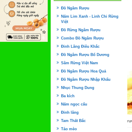
Đồ Ngâm Rượu
Nấm Lim Xanh - Linh Chi Rừng
Việt
Đồ Rừng Ngâm Rượu
Combo Đồ Ngâm Rượu
Đinh Lăng Điêu Khắc
Đồ Ngâm Rượu Bổ Dương
Sâm Rừng Việt Nam
Đồ Ngâm Rượu Hoa Quả
Đồ Ngâm Rượu Nhập Khẩu
Nhục Thung Dung
Ba kích
Nấm ngọc cẩu
Đinh lăng
Tam Thất Bắc
rư
Táo mèo