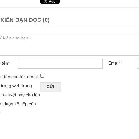
 KIẾN BẠN ĐỌC (0)
 tên
*
Email
*
u tên của tôi, email,
 trang web trong
ình duyệt này cho lần
nh luận kế tiếp của
.