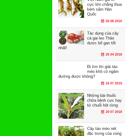
cực lớn chẳng thua
kém sâm Hàn
Quốc
26 08 2016
Tác dụng của cây
cà gai leo Thảo
dược bổ gan tốt
nhất!
25 04 2018
Đi tìm lời giải táo
mèo khô có ngâm
đường được không?
16 07 2019
Những bài thuốc
chữa bệnh cực hay
từ chuối hột rừng
20 07 2018
Cây táo mèo nét
đặc trưng của vùng