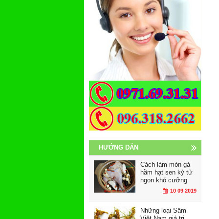
HƯỚNG DẪN
Cách làm món gà
hầm hạt sen kỷ tử
ngon khó cưỡng
10 09 2019
Những loại Sâm
Việt Nam giá trị