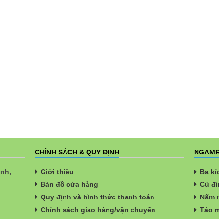
CHÍNH SÁCH & QUY ĐỊNH
NGAMR
ành,
Giới thiệu
Ba kí
Bản đồ cửa hàng
Củ đi
Quy định và hình thức thanh toán
Nấm n
Chính sách giao hàng/vận chuyển
Táo m