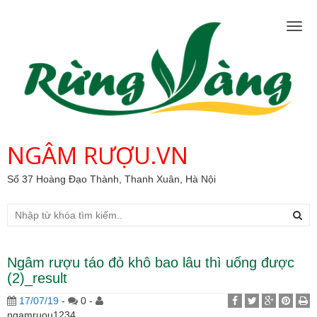
Togg
navig
NGÂM RƯỢU.VN
Số 37 Hoàng Đạo Thành, Thanh Xuân, Hà Nội
Ngâm rượu táo đỏ khô bao lâu thì uống được
(2)_result
17/07/19
-
0 -
ngamruou1234