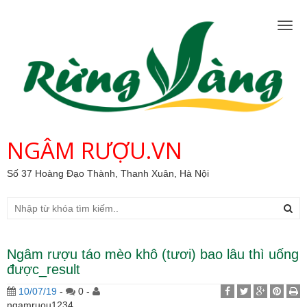
Togg
navig
NGÂM RƯỢU.VN
Số 37 Hoàng Đạo Thành, Thanh Xuân, Hà Nội
Ngâm rượu táo mèo khô (tươi) bao lâu thì uống
được_result
10/07/19
-
0 -
ngamruou1234