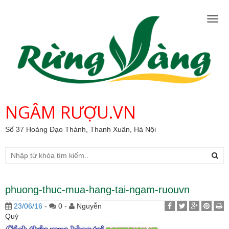
Togg
navig
NGÂM RƯỢU.VN
Số 37 Hoàng Đạo Thành, Thanh Xuân, Hà Nội
phuong-thuc-mua-hang-tai-ngam-ruouvn
23/06/16
-
0 -
Nguyễn
Quý