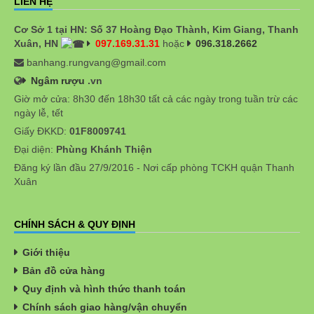
LIÊN HỆ
Cơ Sở 1 tại HN: Số 37 Hoàng Đạo Thành, Kim Giang, Thanh
Xuân, HN
097.169.31.31
hoặc
096.318.2662
banhang.rungvang@gmail.com
Ngâm rượu
.vn
Giờ mở cửa: 8h30 đến 18h30 tất cả các ngày trong tuần trừ các
ngày lễ, tết
Giấy ĐKKD:
01F8009741
Đại diện:
Phùng Khánh Thiện
Đăng ký lần đầu 27/9/2016 - Nơi cấp phòng TCKH quận Thanh
Xuân
CHÍNH SÁCH & QUY ĐỊNH
Giới thiệu
Bản đồ cửa hàng
Quy định và hình thức thanh toán
Chính sách giao hàng/vận chuyển