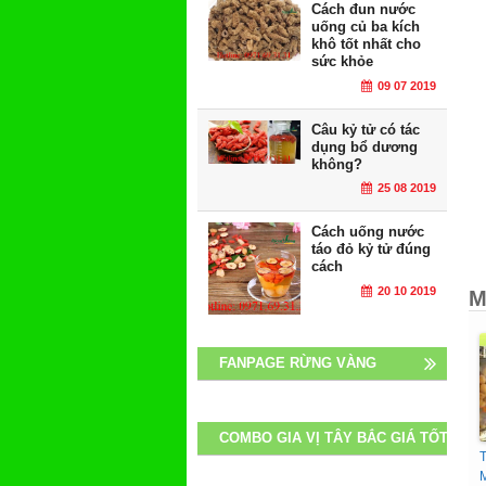
Cách đun nước
uống củ ba kích
khô tốt nhất cho
sức khỏe
09 07 2019
Câu kỷ tử có tác
dụng bổ dương
không?
25 08 2019
Cách uống nước
táo đỏ kỷ tử đúng
cách
20 10 2019
M
FANPAGE RỪNG VÀNG
COMBO GIA VỊ TÂY BẮC GIÁ TỐT