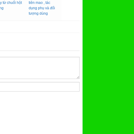
y từ chuối hột
tiên mao , tác
ng
dụng phụ và đối
tượng dùng