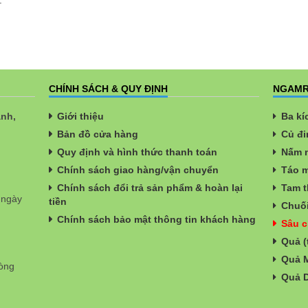
.
CHÍNH SÁCH & QUY ĐỊNH
NGAMR
ành,
Giới thiệu
Ba kí
Bản đồ cửa hàng
Củ đi
Quy định và hình thức thanh toán
Nấm n
Chính sách giao hàng/vận chuyển
Táo m
Chính sách đổi trả sản phẩm & hoàn lại
Tam t
 ngày
tiền
Chuối
Chính sách bảo mật thông tin khách hàng
Sâu c
Quả (
Quả 
hòng
Quả 