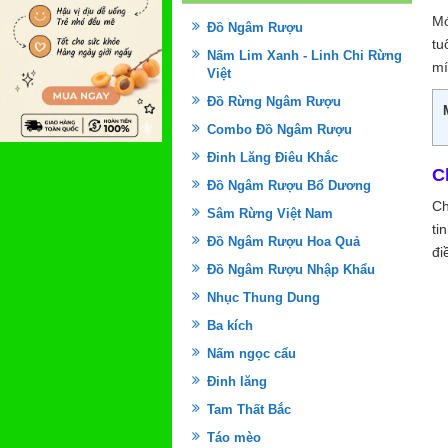
Mó
Đồ Ngâm Rượu
tu
Nấm Lim Xanh - Linh Chi Rừng
mí
Việt
Đồ Rừng Ngâm Rượu
Combo Đồ Ngâm Rượu
Đinh Lăng Điêu Khắc
C
Đồ Ngâm Rượu Bổ Dương
Ch
Sâm Rừng Việt Nam
ti
Đồ Ngâm Rượu Hoa Quả
đi
Đồ Ngâm Rượu Nhập Khẩu
Nhục Thung Dung
Ba kích
Nấm ngọc cẩu
Đinh lăng
Tam Thất Bắc
Táo mèo