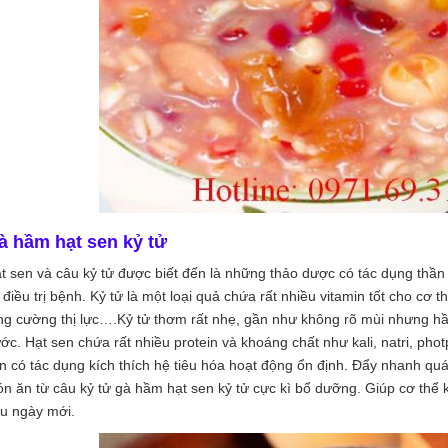
à hầm hạt sen kỷ tử
t sen và câu kỷ tử được biết đến là những thảo dược có tác dụng thần 
 điều trị bệnh. Kỷ tử là một loại quả chứa rất nhiều vitamin tốt cho cơ t
ng cường thị lực….Kỷ tử thơm rất nhẹ, gần như không rõ mùi nhưng h
ớc. Hạt sen chứa rất nhiều protein và khoáng chất như kali, natri, pho
n có tác dụng kích thích hệ tiêu hóa hoạt động ổn định. Đẩy nhanh quá
n ăn từ câu kỷ tử gà hầm hạt sen kỷ tử cực kì bổ dưỡng. Giúp cơ thể
u ngày mới.