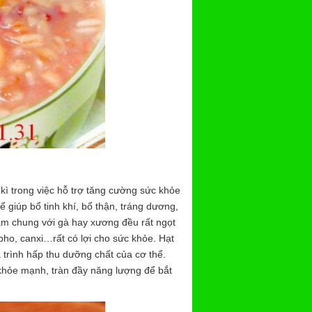
kì trong việc hỗ trợ tăng cường sức khỏe
hể giúp bổ tinh khí, bổ thận, tráng dương,
ầm chung với gà hay xương đều rất ngọt
tpho, canxi…rất có lợi cho sức khỏe. Hạt
 trình hấp thu dưỡng chất của cơ thể.
 khỏe mạnh, tràn đầy năng lượng để bắt