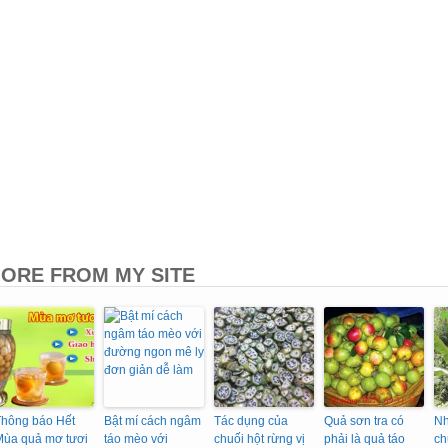
ORE FROM MY SITE
Thông báo Hết
Bật mí cách ngâm
Tác dụng của
Quả sơn tra có
Nh
Mùa quả mơ tươi
táo mèo với
chuối hột rừng vị
phải là quả táo
ch