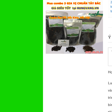
t
Ý
Họ
Lư
và
tr
bì