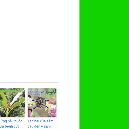
ững bài thuốc
Tác hại của sâm
ữa bệnh cực
cau đen – sâm