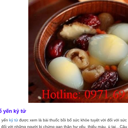
ổ yến kỷ tử
 yến
kỷ tử
được xem là bài thuốc bồi bổ sức khỏe tuyệt vời đối với sức 
 đối với những người bị chứng gan thận hư yếu, thiếu máu, ù tai…Câu 