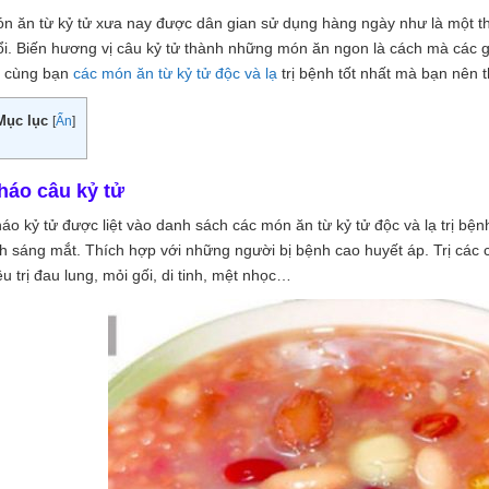
n ăn từ kỷ tử xưa nay được dân gian sử dụng hàng ngày như là một th
ổi. Biến hương vị câu kỷ tử thành những món ăn ngon là cách mà các gi
 cùng bạn
các món ăn từ kỷ tử độc và lạ
trị bệnh tốt nhất mà bạn nên t
Mục lục
[
Ẩn
]
háo câu kỷ tử
áo kỷ tử được liệt vào danh sách các món ăn từ kỷ tử độc và lạ trị bệnh
nh sáng mắt. Thích hợp với những người bị bệnh cao huyết áp. Trị các 
ều trị đau lung, mỏi gối, di tinh, mệt nhọc…