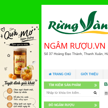
NGÂM RƯỢU.VN
Số 37 Hoàng Đạo Thành, Thanh Xuân, H
TRANG CHỦ
GIỚI THIỆU
B
TÌM KIẾM SẢN PHẨM
ĐỒ NGÂM RƯỢU