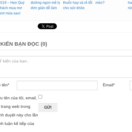
2019 – Hẹn Quý
đường ngon mê ly
thuốc hay và rẻ tốt
mèo?
ha
khách mua mơ
đơn giản dễ làm
cho sức khỏe
rừ
ươi mùa sau!
 KIẾN BẠN ĐỌC (0)
 tên
*
Email
*
u tên của tôi, email,
 trang web trong
ình duyệt này cho lần
nh luận kế tiếp của