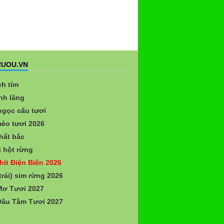
UOU.VN
ch tím
nh lăng
gọc cẩu tươi
èo tươi 2026
hất bắc
 hột rừng
hít Điện Biên 2026
trái) sim rừng 2026
Mơ Tươi 2027
Dâu Tằm Tươi 2027