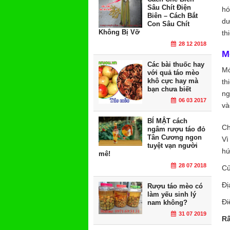
Sâu Chít Điện
hó
Biên – Cách Bắt
dư
Con Sâu Chít
Không Bị Vỡ
th
28 12 2018
M
Các bài thuốc hay
Mó
với quả táo mèo
khô cực hay mà
th
bạn chưa biết
ng
06 03 2017
và
BÍ MẬT cách
Ch
ngâm rượu táo đỏ
Tân Cương ngon
Vì
tuyệt vạn người
hứ
mê!
28 07 2018
Cử
Đị
Rượu táo mèo có
làm yếu sinh lý
Đi
nam không?
31 07 2019
Rấ