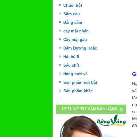
Chuối hột
Sâm cau
Đẳng sâm
cây mật nhân
Cây mật gấu
Dâm Dương Hoắc
Hà thủ ô
Sâu chít
G
Hàng mới về
Sản phẩm nổi bật
Hạ
và
Sản phẩm khác
tă
nư
HOTLINE TƯ VẤN BÁN HÀNG
se
Mó
đầ