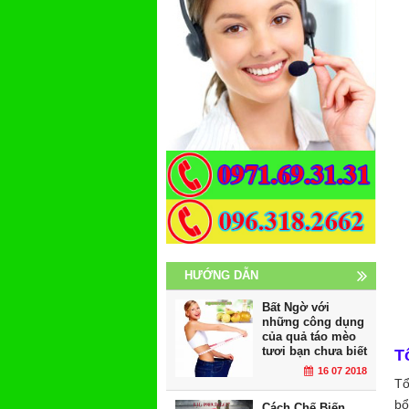
HƯỚNG DẪN
Bất Ngờ với
những công dụng
của quả táo mèo
tươi bạn chưa biết
T
16 07 2018
Tổ
bổ
Cách Chế Biến