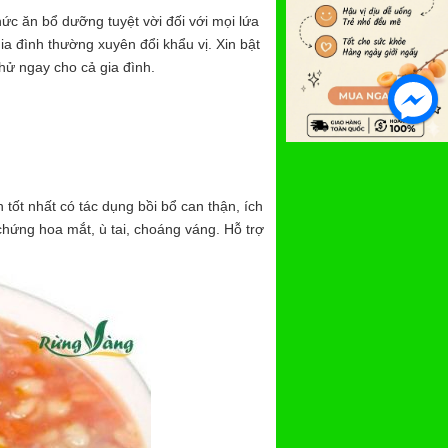
ức ăn bổ dưỡng tuyệt vời đối với mọi lứa
a đình thường xuyên đổi khẩu vị. Xin bật
hử ngay cho cả gia đình.
 tốt nhất có tác dụng bồi bổ can thận, ích
chứng hoa mắt, ù tai, choáng váng. Hỗ trợ