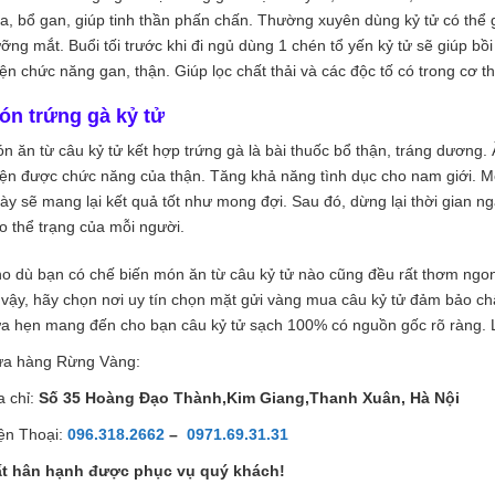
a, bổ gan, giúp tinh thần phấn chấn. Thường xuyên dùng kỷ tử có thể g
ỡng mắt. Buổi tối trước khi đi ngủ dùng 1 chén tổ yến kỷ tử sẽ giúp bồ
iện chức năng gan, thận. Giúp lọc chất thải và các độc tố có trong cơ th
ón trứng gà kỷ tử
n ăn từ câu kỷ tử kết hợp trứng gà là bài thuốc bổ thận, tráng dương. 
iện được chức năng của thận. Tăng khả năng tình dục cho nam giới. Món
ày sẽ mang lại kết quả tốt như mong đợi. Sau đó, dừng lại thời gian ng
o thể trạng của mỗi người.
o dù bạn có chế biến món ăn từ câu kỷ tử nào cũng đều rất thơm ngon 
 vậy, hãy chọn nơi uy tín chọn mặt gửi vàng mua câu kỷ tử đảm bảo ch
a hẹn mang đến cho bạn câu kỷ tử sạch 100% có nguồn gốc rõ ràng. 
a hàng Rừng Vàng:
a chỉ:
Số 35 Hoàng Đạo Thành,Kim Giang,Thanh Xuân, Hà Nội
ện Thoại:
096.318.2662
–
0971.69.31.31
t hân hạnh được phục vụ quý khách!