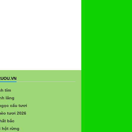
UOU.VN
ch tím
nh lăng
gọc cẩu tươi
èo tươi 2026
hất bắc
 hột rừng