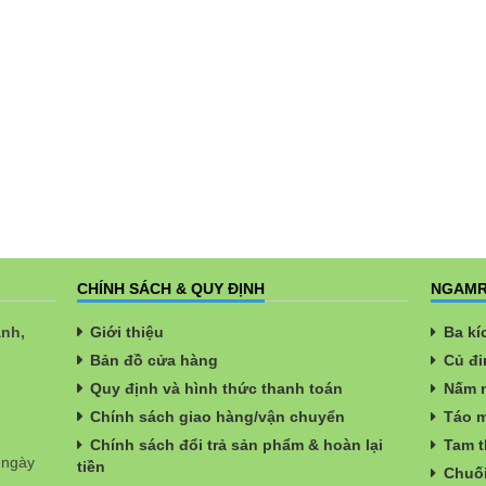
CHÍNH SÁCH & QUY ĐỊNH
NGAMR
ành,
Giới thiệu
Ba kí
Bản đồ cửa hàng
Củ đi
Quy định và hình thức thanh toán
Nấm n
Chính sách giao hàng/vận chuyển
Táo m
Chính sách đổi trả sản phẩm & hoàn lại
Tam t
 ngày
tiền
Chuối