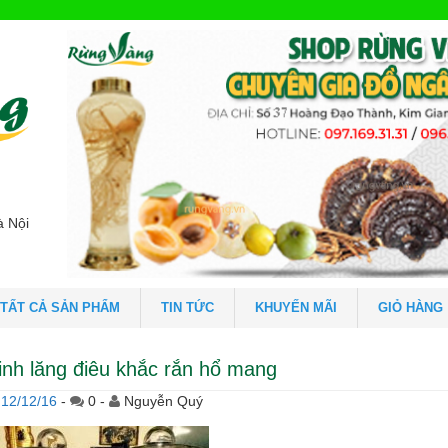
à Nội
TẤT CẢ SẢN PHẨM
TIN TỨC
KHUYẾN MÃI
GIỎ HÀNG
inh lăng điêu khắc rắn hổ mang
12/12/16
-
0 -
Nguyễn Quý