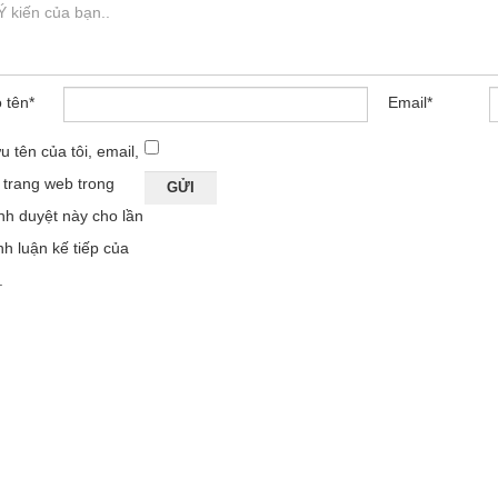
 tên
*
Email
*
u tên của tôi, email,
 trang web trong
ình duyệt này cho lần
nh luận kế tiếp của
.