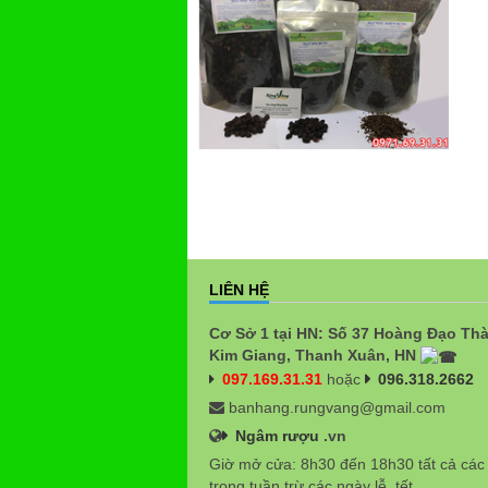
LIÊN HỆ
Cơ Sở 1 tại HN: Số 37 Hoàng Đạo Th
Kim Giang, Thanh Xuân, HN
097.169.31.31
hoặc
096.318.2662
banhang.rungvang@gmail.com
Ngâm rượu
.vn
Giờ mở cửa: 8h30 đến 18h30 tất cả các
trong tuần trừ các ngày lễ, tết