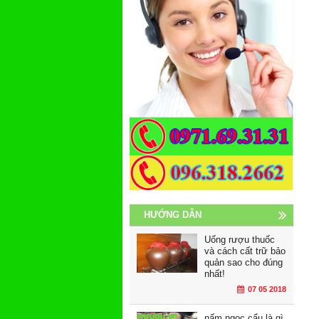
HƯỚNG DẪN
Uống rượu thuốc
và cách cất trữ bảo
quản sao cho đúng
nhất!
07 05 2018
nấm ngọc cẩu là gì