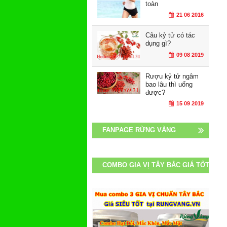
toàn
21 06 2016
Câu kỷ tử có tác
dụng gì?
09 08 2019
Rượu kỷ tử ngâm
bao lâu thì uống
được?
15 09 2019
FANPAGE RỪNG VÀNG
COMBO GIA VỊ TÂY BẮC GIÁ TỐT