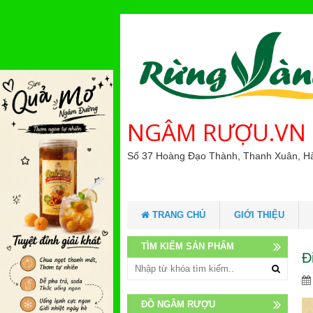
NGÂM RƯỢU.VN
Số 37 Hoàng Đạo Thành, Thanh Xuân, H
TRANG CHỦ
GIỚI THIỆU
TÌM KIẾM SẢN PHẨM
Đ
ĐỒ NGÂM RƯỢU