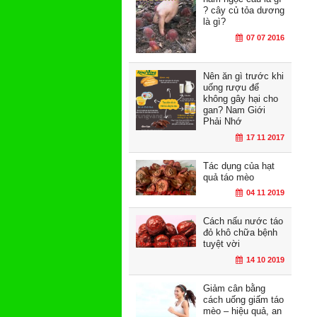
? cây củ tỏa dương
là gì?
07 07 2016
Nên ăn gì trước khi
uống rượu để
không gây hại cho
gan? Nam Giới
Phải Nhớ
17 11 2017
Tác dụng của hạt
quả táo mèo
04 11 2019
Cách nấu nước táo
đỏ khô chữa bệnh
tuyệt vời
14 10 2019
Giảm cân bằng
cách uống giấm táo
mèo – hiệu quả, an