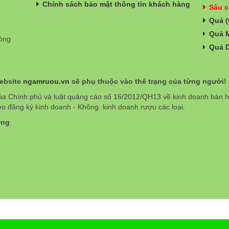
Chính sách bảo mật thông tin khách hàng
Sâu c
Quả (
Quả 
hòng
Quả 
website
ngamruou.vn
sẽ phụ thuộc vào thể trạng của từng người!
ủa Chính phủ và luật quảng cáo số 16/2012/QH13 về kinh doanh bán
eo đăng ký kinh doanh - Không kinh doanh rượu các loại.
ơng