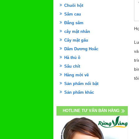
Chuối hột
Sâm cau
Đẳng sâm
Họ
cây mật nhân
Cây mật gấu
Lư
Dâm Dương Hoắc
và
Hà thủ ô
tr
Sâu chít
bì
Hàng mới về
tôi
Sản phẩm nổi bật
Sản phẩm khác
HOTLINE TƯ VẤN BÁN HÀNG