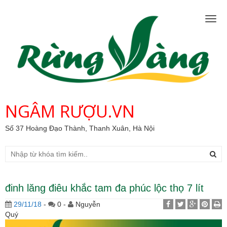
Togg
navig
NGÂM RƯỢU.VN
Số 37 Hoàng Đạo Thành, Thanh Xuân, Hà Nội
đinh lăng điêu khắc tam đa phúc lộc thọ 7 lít
29/11/18
-
0 -
Nguyễn
Quý