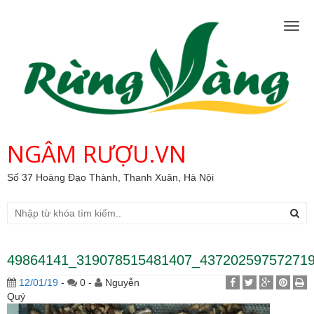
Togg
navig
NGÂM RƯỢU.VN
Số 37 Hoàng Đạo Thành, Thanh Xuân, Hà Nội
49864141_319078515481407_43720259757271
12/01/19
-
0 -
Nguyễn
Quý