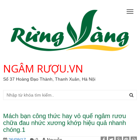
Togg
navig
NGÂM RƯỢU.VN
Số 37 Hoàng Đạo Thành, Thanh Xuân, Hà Nội
Mách bạn công thức hay vỏ quế ngâm rươu
chữa đau nhức xương khớp hiệu quả nhanh
chóng.1
26/09/17
-
0 -
Nguyễn