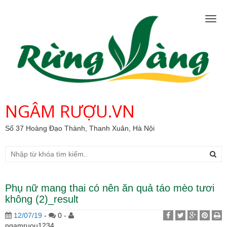
Togg
navig
NGÂM RƯỢU.VN
Số 37 Hoàng Đạo Thành, Thanh Xuân, Hà Nội
Phụ nữ mang thai có nên ăn quả táo mèo tươi
không (2)_result
12/07/19
-
0 -
ngamruou1234