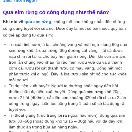
Siêu Thơm Ngon
Quả sim rừng có công dụng như thế nào?
Khi nói về
quả sim rừng
, không thể nào không nhắc đến những
công dụng tuyệt vời của nó. Dưới đây là một số bài thuốc quý bạn
có thể áp dụng từ quả sim:
Trị xuất tinh sớm, ù tai, choáng váng và mất ngủ: dùng 60g quả
sim rừng khô, 1 quả trứng, 30g đường cát vàng. Tất cả được
nấu chín rồi tải ra cho bay hơi, giảm nóng. Đến khi còn ấm ấm,
trộn lẫn chúng vào nhau rồi rắc men rượu vừa đủ và ủ thành
cơm cái rượu rồi cất thành rượu có màu vàng. Uống hết một
phần trước khi đi ngủ. Đây là loại rượu sim rất bổ cho sức khỏe
mỗi người.
Trị đại tiện xuất huyết: Người ta thường nhắc ngay đến bài
thuốc chữa đại tiện xuất huyết. Dùng quả sim rừng khô 20g,
nước 2 bát (400ml), sắc lên còn khoảng 320ml rồi chia ra 2 lần
uống trong ngày. Liên tục uống trong 1 tuần sẽ có tác dụng rất
tuyệt vời.
Trị thoát giang (trực tràng lòi ra ngoài hậu môn): dùng quả sim
tươi 30 -60g (hoặc dùng khô từ 15 – 30g) nấu với dạ dày lợn,
làm thức ăn trong bữa ăn hàng ngày.