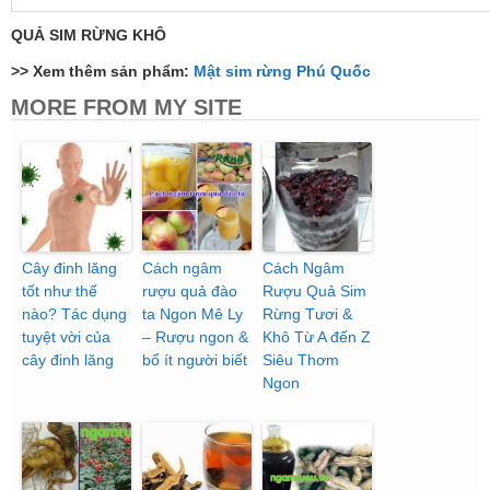
QUẢ SIM RỪNG KHÔ
>> Xem thêm sản phẩm:
Mật sim rừng Phú Quốc
MORE FROM MY SITE
Cây đinh lăng
Cách ngâm
Cách Ngâm
tốt như thế
rượu quả đào
Rượu Quả Sim
nào? Tác dụng
ta Ngon Mê Ly
Rừng Tươi &
tuyệt vời của
– Rượu ngon &
Khô Từ A đến Z
cây đinh lăng
bổ ít người biết
Siêu Thơm
Ngon