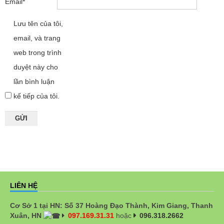
Email
*
Lưu tên của tôi,
email, và trang
web trong trình
duyệt này cho
lần bình luận
kế tiếp của tôi.
LIÊN HỆ
Cơ Sở 1 tại HN: Số 37 Hoàng Đạo Thành, Kim Giang, Thanh
Xuân, HN
097.169.31.31
hoặc
096.318.2662