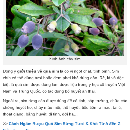
hình ảnh cây sim
Đông y
giới thiệu về quả sim
là có vị ngọt chat, tính bình. Sim
chín có thể dùng tươi hoặc đem phơi khô dùng dần. Rễ, lá và đặc
biệt là quả sim được dùng làm dược liệu trong y học cổ truyền Việt
Nam và Trung Quốc, có tác dụng bổ huyết an thai.
Ngoài ra, sim rừng còn được dùng để cố tinh, sáp trường, chữa các
chứng huyết hư, chảy máu mũi, thổ huyết, tiểu tiện ra máu, tai ù,
thoát giang, bằng huyết, di tinh, đới hạ…
>>
Cách Ngâm Rượu Quả Sim Rừng Tươi & Khô Từ A đến Z