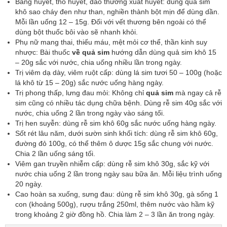
Băng huyết, thổ huyết, đao thương xuất huyết: dùng quả sim
khô sao cháy đen như than, nghiền thành bột mịn để dùng dần.
Mỗi lần uống 12 – 15g. Đối với vết thương bên ngoài có thể
dùng bột thuốc bôi vào sẽ nhanh khỏi.
Phụ nữ mang thai, thiếu máu, mệt mỏi cơ thể, thần kinh suy
nhược: Bài thuốc
về quả sim
hướng dẫn dùng quả sim khô 15
– 20g sắc với nước, chia uống nhiều lần trong ngày.
Trị viêm dạ dày, viêm ruột cấp: dùng lá sim tươi 50 – 100g (hoặc
lá khô từ 15 – 20g) sắc nước uống hàng ngày.
Trị phong thấp, lưng đau mỏi: Không chỉ
quả sim
mà ngay cả rễ
sim cũng có nhiều tác dụng chữa bệnh. Dùng rễ sim 40g sắc với
nước, chia uống 2 lần trong ngày vào sáng tối.
Trị hen suyễn: dùng rễ sim khô 60g sắc nước uống hàng ngày.
Sốt rét lâu năm, dưới sườn sinh khối tích: dùng rễ sim khô 60g,
đường đỏ 100g, có thể thêm ô dược 15g sắc chung với nước.
Chia 2 lần uống sáng tối.
Viêm gan truyền nhiễm cấp: dùng rễ sim khô 30g, sắc kỹ với
nước chia uống 2 lần trong ngày sau bữa ăn. Mỗi liệu trình uống
20 ngày.
Cao hoàn sa xuống, sưng đau: dùng rễ sim khô 30g, gà sống 1
con (khoảng 500g), rượu trắng 250ml, thêm nước vào hầm kỹ
trong khoảng 2 giờ đồng hồ. Chia làm 2 – 3 lần ăn trong ngày.