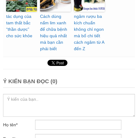
tác dụng của
Cách dùng
ngâm rượu ba
tam thất bắc
nấm lim xanh
kích chuẩn
“thần dược”
để chữa bệnh
không chỉ ngon
cho sức khỏe
hiệu quả nhất
mà bổ chi tiết
mà bạn cần
cách ngâm từ A
phải biết
đến Z
Ý KIẾN BẠN ĐỌC (0)
Họ tên
*