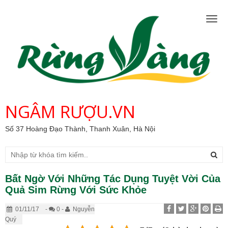
Togg
navig
NGÂM RƯỢU.VN
Số 37 Hoàng Đạo Thành, Thanh Xuân, Hà Nội
Bất Ngờ Với Những Tác Dụng Tuyệt Vời Của
Quả Sim Rừng Với Sức Khỏe
01/11/17
-
0 -
Nguyễn
Quý