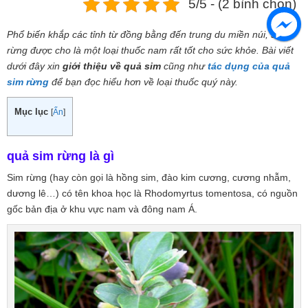
5/5 - (2 bình chọn)
Phổ biến khắp các tỉnh từ đồng bằng đến trung du miền núi, sim
rừng được cho là một loại thuốc nam rất tốt cho sức khỏe. Bài viết
dưới đây xin
giới thiệu về quả sim
cũng như
tác dụng của quả
sim rừng
để bạn đọc hiểu hơn về loại thuốc quý này.
Mục lục
[
Ẩn
]
quả sim rừng là gì
Sim rừng (hay còn gọi là hồng sim, đào kim cương, cương nhẫm,
dương lê…) có tên khoa học là Rhodomyrtus tomentosa, có nguồn
gốc bản địa ở khu vực nam và đông nam Á.