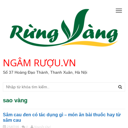
Togg
navig
NGÂM RƯỢU.VN
Số 37 Hoàng Đạo Thành, Thanh Xuân, Hà Nội
sao vàng
Sâm cau đen có tác dụng gì – món ăn bài thuốc hay từ
sâm cau
25/07/16
-
0 -
Nguyễn Quý