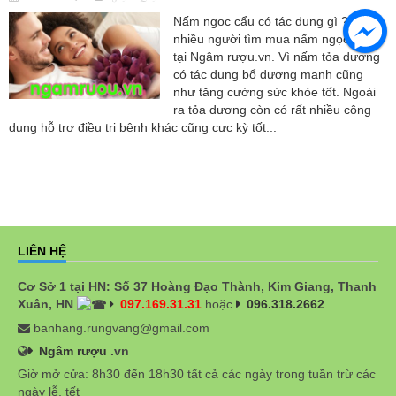
Nấm ngọc cẩu có tác dụng gì ? mà
nhiều người tìm mua nấm ngọc cẩu
tại Ngâm rượu.vn. Vì nấm tỏa dương
có tác dụng bổ dương mạnh cũng
như tăng cường sức khỏe tốt. Ngoài
ra tỏa dương còn có rất nhiều công
dụng hỗ trợ điều trị bệnh khác cũng cực kỳ tốt...
LIÊN HỆ
Cơ Sở 1 tại HN: Số 37 Hoàng Đạo Thành, Kim Giang, Thanh
Xuân, HN
097.169.31.31
hoặc
096.318.2662
banhang.rungvang@gmail.com
Ngâm rượu
.vn
Giờ mở cửa: 8h30 đến 18h30 tất cả các ngày trong tuần trừ các
ngày lễ, tết