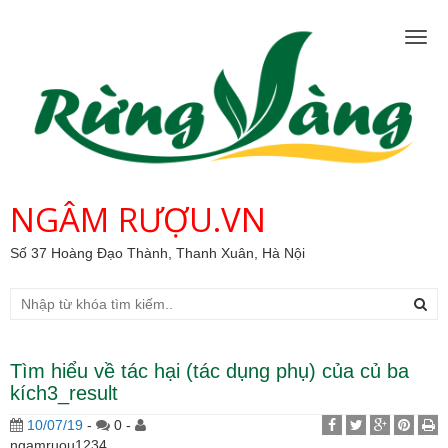
Togg
navig
NGÂM RƯỢU.VN
Số 37 Hoàng Đạo Thành, Thanh Xuân, Hà Nội
Tìm hiểu về tác hại (tác dụng phụ) của củ ba
kích3_result
10/07/19
-
0 -
ngamruou1234