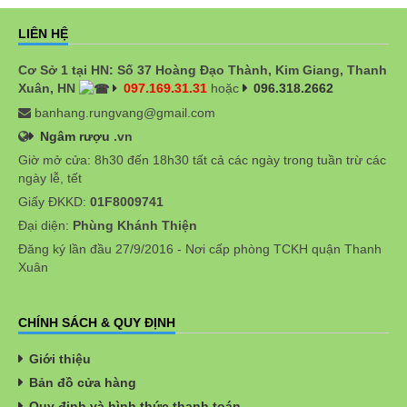
LIÊN HỆ
Cơ Sở 1 tại HN: Số 37 Hoàng Đạo Thành, Kim Giang, Thanh
Xuân, HN
097.169.31.31
hoặc
096.318.2662
banhang.rungvang@gmail.com
Ngâm rượu
.vn
Giờ mở cửa: 8h30 đến 18h30 tất cả các ngày trong tuần trừ các
ngày lễ, tết
Giấy ĐKKD:
01F8009741
Đại diện:
Phùng Khánh Thiện
Đăng ký lần đầu 27/9/2016 - Nơi cấp phòng TCKH quận Thanh
Xuân
CHÍNH SÁCH & QUY ĐỊNH
Giới thiệu
Bản đồ cửa hàng
Quy định và hình thức thanh toán