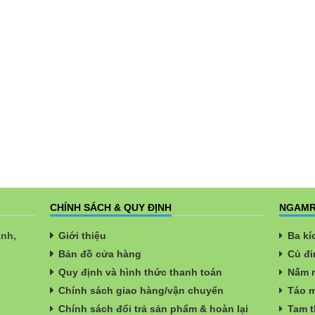
CHÍNH SÁCH & QUY ĐỊNH
NGAMR
ành,
Giới thiệu
Ba kí
Bản đồ cửa hàng
Củ đi
Quy định và hình thức thanh toán
Nấm n
Chính sách giao hàng/vận chuyển
Táo m
Chính sách đổi trả sản phẩm & hoàn lại
Tam t