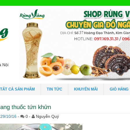
à Nội
TẤT CẢ SẢN PHẨM
TIN TỨC
KHUYẾN MÃI
GIỎ HÀNG
hang thuốc tứn khửn
29/10/16
-
0 -
Nguyễn Quý