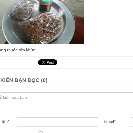
ang thuốc tứn khửn
 KIẾN BẠN ĐỌC (0)
 tên
*
Email
*