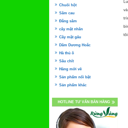
Lư
Chuối hột
và
Sâm cau
tr
Đẳng sâm
bì
cây mật nhân
tôi
Cây mật gấu
Dâm Dương Hoắc
Hà thủ ô
Sâu chít
Hàng mới về
Sản phẩm nổi bật
Sản phẩm khác
HOTLINE TƯ VẤN BÁN HÀNG