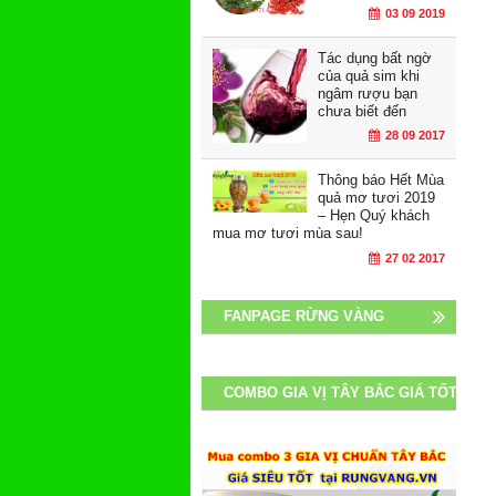
03 09 2019
Tác dụng bất ngờ
của quả sim khi
ngâm rượu bạn
chưa biết đến
28 09 2017
Thông báo Hết Mùa
quả mơ tươi 2019
– Hẹn Quý khách
mua mơ tươi mùa sau!
27 02 2017
FANPAGE RỪNG VÀNG
COMBO GIA VỊ TÂY BẮC GIÁ TỐT