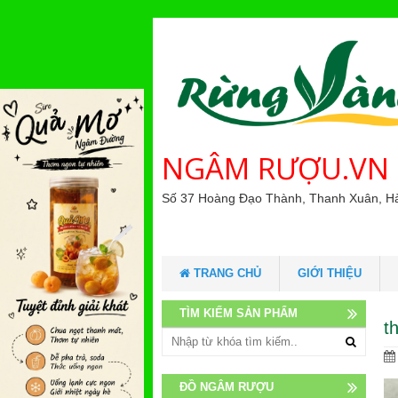
NGÂM RƯỢU.VN
Số 37 Hoàng Đạo Thành, Thanh Xuân, H
TRANG CHỦ
GIỚI THIỆU
TÌM KIẾM SẢN PHẨM
t
ĐỒ NGÂM RƯỢU