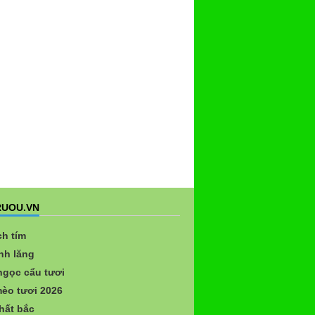
UOU.VN
ch tím
nh lăng
gọc cẩu tươi
èo tươi 2026
hất bắc