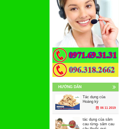
HƯỚNG DẪN
Tác dụng của
Hoàng kỳ
06 11 2019
tác dụng của sâm
cau rừng- sâm cau
cây thuốc quý