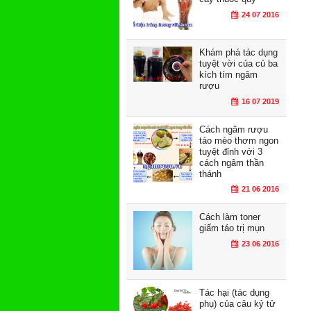
24 07 2016
Khám phá tác dụng
tuyệt vời của củ ba
kích tím ngâm
rượu
16 07 2019
Cách ngâm rượu
táo mèo thơm ngon
tuyệt đỉnh với 3
cách ngâm thần
thánh
21 06 2016
Cách làm toner
giấm táo trị mụn
23 06 2016
Tác hại (tác dụng
phụ) của câu kỷ tử