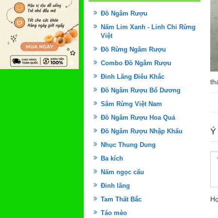
Đồ Ngâm Rượu
Nấm Lim Xanh - Linh Chi Rừng
Việt
Đồ Rừng Ngâm Rượu
Combo Đồ Ngâm Rượu
Đinh Lăng Điêu Khắc
th
Đồ Ngâm Rượu Bổ Dương
Sâm Rừng Việt Nam
Đồ Ngâm Rượu Hoa Quả
Ý
Đồ Ngâm Rượu Nhập Khẩu
Nhục Thung Dung
Ba kích
Nấm ngọc cẩu
Đinh lăng
Họ
Tam Thất Bắc
Táo mèo