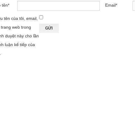
 tên
*
Email
*
u tên của tôi, email,
 trang web trong
ình duyệt này cho lần
nh luận kế tiếp của
.