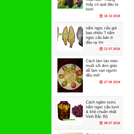
mấy có quả dâu ta
tươi
16 10 2018
nấm ngọc cẩu giá
bao nhiêu ? nấm
ngọc cẩu bán ở
đâu uy tín
11 07 2016
Cách làm táo mèo
muối xổi đơn giản
dễ làm vạn người
đều mê!
27 05 2018
Cách ngâm rượu
nấm ngọc cẩu tươi
& khô chuẩn nhất
Vịnh Bắc Bộ
08 07 2016