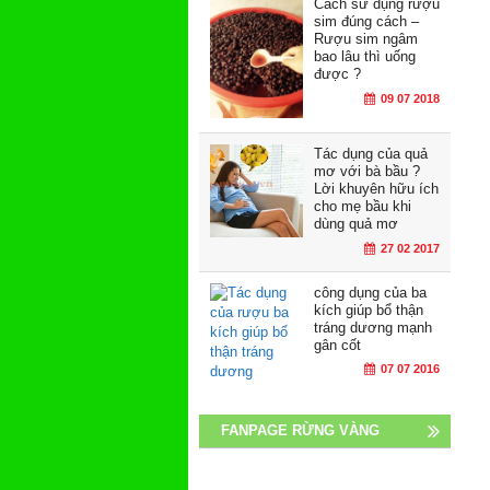
Cách sử dụng rượu
sim đúng cách –
Rượu sim ngâm
bao lâu thì uống
được ?
09 07 2018
Tác dụng của quả
mơ với bà bầu ?
Lời khuyên hữu ích
cho mẹ bầu khi
dùng quả mơ
27 02 2017
công dụng của ba
kích giúp bổ thận
tráng dương mạnh
gân cốt
07 07 2016
FANPAGE RỪNG VÀNG