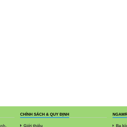
CHÍNH SÁCH & QUY ĐỊNH
NGAMR
ành,
Giới thiệu
Ba kí