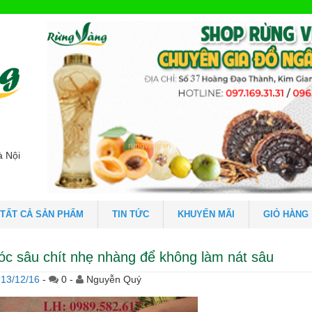
à Nội
TẤT CẢ SẢN PHẨM
TIN TỨC
KHUYẾN MÃI
GIỎ HÀNG
óc sâu chít nhẹ nhàng để không làm nát sâu
13/12/16
-
0 -
Nguyễn Quý