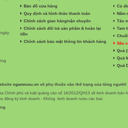
Bản đồ cửa hàng
Củ đi
Quy định và hình thức thanh toán
Nấm n
Chính sách giao hàng/vận chuyển
Táo m
Chính sách đổi trả sản phẩm & hoàn lại
Tam t
 ngày
tiền
Chuối
Chính sách bảo mật thông tin khách hàng
Sâu c
Quả (
Quả 
hòng
Quả 
website
ngamruou.vn
sẽ phụ thuộc vào thể trạng của từng người!
ủa Chính phủ và luật quảng cáo số 16/2012/QH13 về kinh doanh bán
eo đăng ký kinh doanh - Không kinh doanh rượu các loại.
ơng