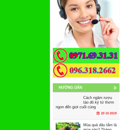
HƯỚNG DẪN
Cách ngâm rượu
táo đỏ kỷ tử thơm
ngon đến giọt cuối cùng
20 10 2019
Mùa quả dâu tằm là
mùa nào? Tháng