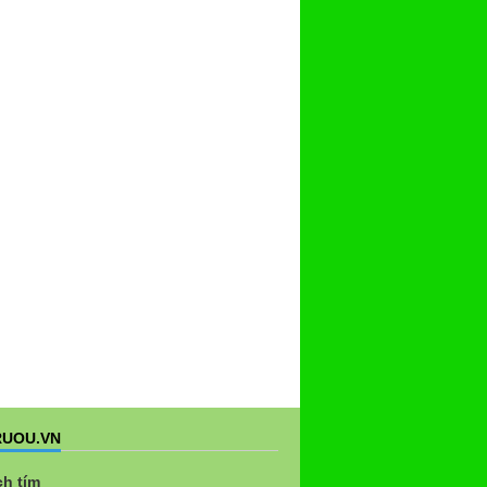
UOU.VN
ch tím