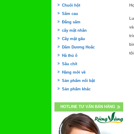
Họ
Chuối hột
Sâm cau
Lư
Đẳng sâm
và
cây mật nhân
tr
Cây mật gấu
bì
Dâm Dương Hoắc
tôi
Hà thủ ô
Sâu chít
Hàng mới về
Sản phẩm nổi bật
Sản phẩm khác
HOTLINE TƯ VẤN BÁN HÀNG