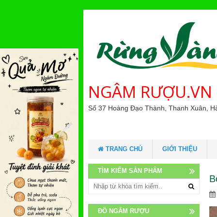
NGÂM RƯỢU.VN
Số 37 Hoàng Đạo Thành, Thanh Xuân, H
TRANG CHỦ
GIỚI THIỆU
TÌM KIẾM SẢN PHẨM
B
ĐỒ NGÂM RƯỢU