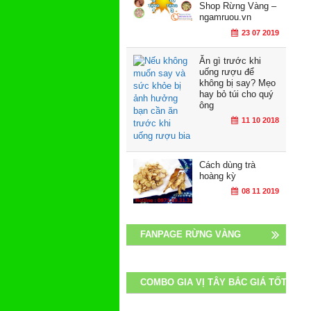
Shop Rừng Vàng –
ngamruou.vn
23 07 2019
Ăn gì trước khi
uống rượu để
không bị say? Mẹo
hay bỏ túi cho quý
ông
11 10 2018
Cách dùng trà
hoàng kỳ
08 11 2019
FANPAGE RỪNG VÀNG
COMBO GIA VỊ TÂY BẮC GIÁ TỐT