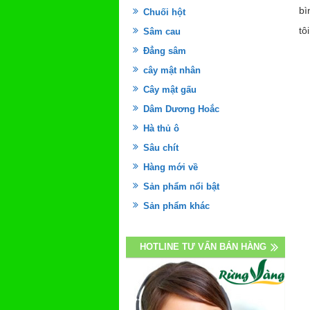
bì
Chuối hột
tôi
Sâm cau
Đẳng sâm
cây mật nhân
Cây mật gấu
Dâm Dương Hoắc
Hà thủ ô
Sâu chít
Hàng mới về
Sản phẩm nổi bật
Sản phẩm khác
HOTLINE TƯ VẤN BÁN HÀNG