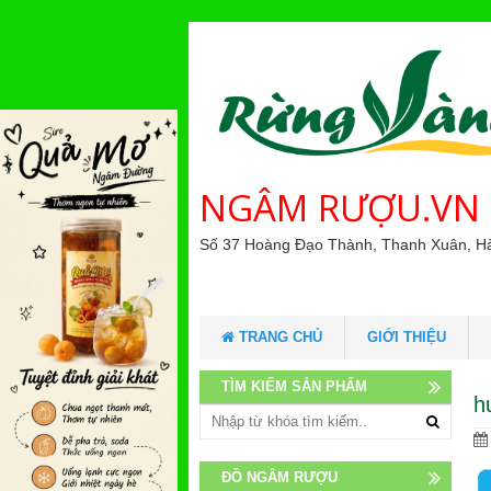
NGÂM RƯỢU.VN
Số 37 Hoàng Đạo Thành, Thanh Xuân, H
TRANG CHỦ
GIỚI THIỆU
TÌM KIẾM SẢN PHẨM
h
ĐỒ NGÂM RƯỢU