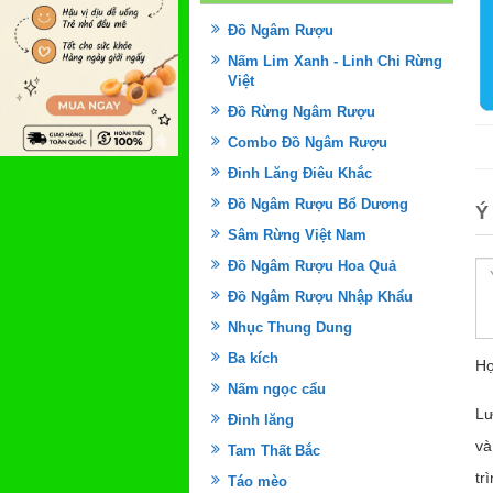
Đồ Ngâm Rượu
Nấm Lim Xanh - Linh Chi Rừng
Việt
Đồ Rừng Ngâm Rượu
Combo Đồ Ngâm Rượu
Đinh Lăng Điêu Khắc
Đồ Ngâm Rượu Bổ Dương
Ý
Sâm Rừng Việt Nam
Đồ Ngâm Rượu Hoa Quả
Đồ Ngâm Rượu Nhập Khẩu
Nhục Thung Dung
Ba kích
Họ
Nấm ngọc cẩu
Lư
Đinh lăng
và
Tam Thất Bắc
tr
Táo mèo