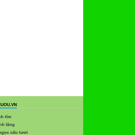
UOU.VN
ch tím
nh lăng
gọc cẩu tươi