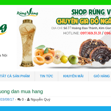
à Nội
TẤT CẢ SẢN PHẨM
TIN TỨC
KHUYẾN MÃI
GIỎ HÀNG
uong dan mua hang
03/08/17
-
0 -
Nguyễn Quý