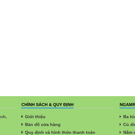
CHÍNH SÁCH & QUY ĐỊNH
NGAMR
ành,
Giới thiệu
Ba kí
Bản đồ cửa hàng
Củ đi
Quy định và hình thức thanh toán
Nấm n