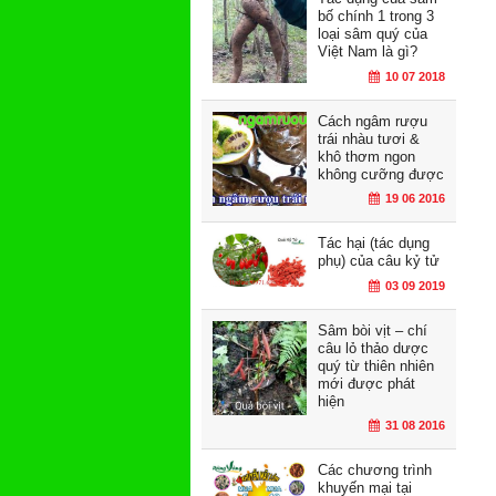
bố chính 1 trong 3
loại sâm quý của
Việt Nam là gì?
10 07 2018
Cách ngâm rượu
trái nhàu tươi &
khô thơm ngon
không cưỡng được
19 06 2016
Tác hại (tác dụng
phụ) của câu kỷ tử
03 09 2019
Sâm bòi vịt – chí
câu lỏ thảo dược
quý từ thiên nhiên
mới được phát
hiện
31 08 2016
Các chương trình
khuyến mại tại