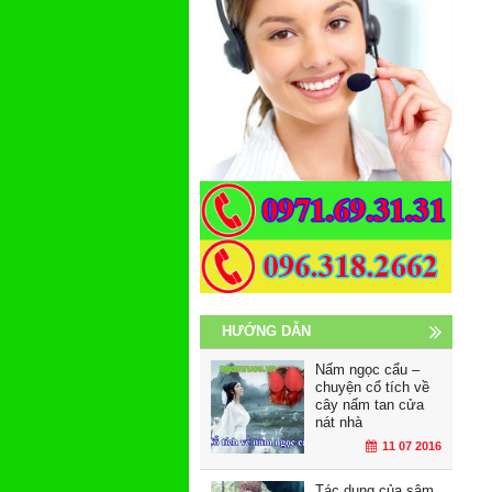
HƯỚNG DẪN
Nấm ngọc cẩu –
chuyện cổ tích về
cây nấm tan cửa
nát nhà
11 07 2016
Tác dụng của sâm