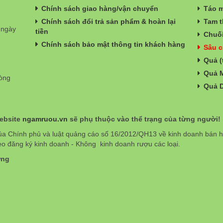
Chính sách giao hàng/vận chuyển
Táo m
Chính sách đổi trả sản phẩm & hoàn lại
Tam t
 ngày
tiền
Chuối
Chính sách bảo mật thông tin khách hàng
Sâu c
Quả (
Quả 
hòng
Quả 
website
ngamruou.vn
sẽ phụ thuộc vào thể trạng của từng người!
ủa Chính phủ và luật quảng cáo số 16/2012/QH13 về kinh doanh bán
eo đăng ký kinh doanh - Không kinh doanh rượu các loại.
ơng