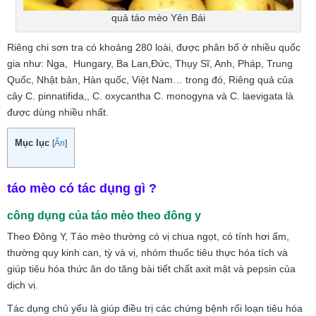
quả táo mèo Yên Bái
Riêng chi sơn tra có khoảng 280 loài, được phân bố ở nhiều quốc
gia như: Nga, Hungary, Ba Lan,Đức, Thụy Sĩ, Anh, Pháp, Trung
Quốc, Nhật bản, Hàn quốc, Việt Nam… trong đó, Riêng quả của
cây C. pinnatifida,, C. oxycantha C. monogyna và C. laevigata là
được dùng nhiều nhất.
Mục lục
[
Ẩn
]
táo mèo có tác dụng gì ?
công dụng của táo mèo theo đông y
Theo Đông Y, Táo mèo thường có vị chua ngọt, có tính hơi ấm,
thường quy kinh can, tỳ và vị, nhóm thuốc tiêu thực hóa tích và
giúp tiêu hóa thức ăn do tăng bài tiết chất axit mật và pepsin của
dịch vị.
Tác dụng chủ yếu là giúp điều trị các chứng bệnh rối loạn tiêu hóa