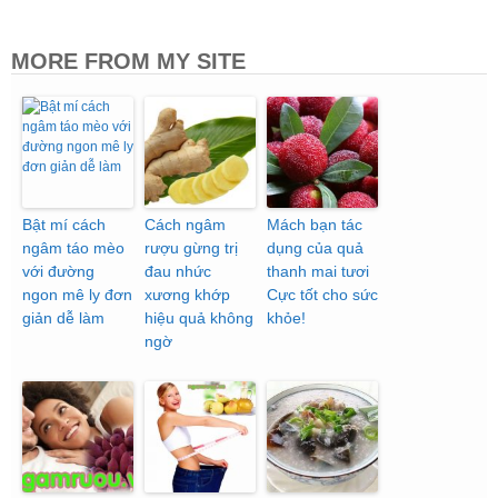
MORE FROM MY SITE
Bật mí cách
Cách ngâm
Mách bạn tác
ngâm táo mèo
rượu gừng trị
dụng của quả
với đường
đau nhức
thanh mai tươi
ngon mê ly đơn
xương khớp
Cực tốt cho sức
giản dễ làm
hiệu quả không
khỏe!
ngờ