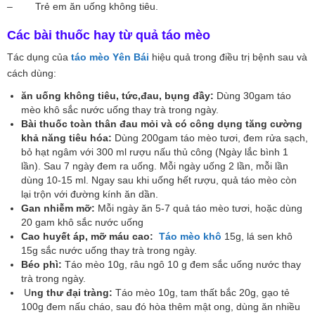
– Trẻ em ăn uống không tiêu.
Các bài thuốc hay từ quả táo mèo
Tác dụng của
táo mèo Yên Bái
hiệu quả trong điều trị bệnh sau và
cách dùng:
ăn uống không tiêu, tức,đau, bụng đầy:
Dùng 30gam táo
mèo khô sắc nước uống thay trà trong ngày.
Bài thuốc toàn thân đau mỏi và có công dụng tăng cường
khả năng tiêu hóa:
Dùng 200gam táo mèo tươi, đem rửa sạch,
bỏ hạt ngâm với 300 ml rượu nấu thủ công (Ngày lắc bình 1
lần). Sau 7 ngày đem ra uống. Mỗi ngày uống 2 lần, mỗi lần
dùng 10-15 ml. Ngay sau khi uống hết rượu, quả táo mèo còn
lại trộn với đường kính ăn dần.
Gan nhiễm mỡ:
Mỗi ngày ăn 5-7 quả táo mèo tươi, hoặc dùng
20 gam khô sắc nước uống
Cao huyết áp, mỡ máu cao:
Táo mèo khô
15g, lá sen khô
15g sắc nước uống thay trà trong ngày.
Béo phì:
Táo mèo 10g, râu ngô 10 g đem sắc uống nước thay
trà trong ngày.
U
ng thư đại tràng:
Táo mèo 10g, tam thất bắc 20g, gạo tẻ
100g đem nấu cháo, sau đó hòa thêm mật ong, dùng ăn nhiều