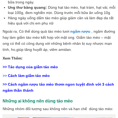
bữa trong ngày.
Ung thư bàng quang:
Dùng hạt táo mèo, hạt trám, hạt vải, mỗi
loại 100g, đem nghiền mịn. Dùng trước mỗi bữa ăn uống 10g
Hàng ngày uống dấm táo mèo giúp giảm cân và làm đẹp da rất
hiệu quả với chị em phụ nữ
Ngoài ra, Có thể dùng quả táo mèo tươi
ngâm rượu
, ngâm đường
hay làm giấm táo mèo kết hợp với mật ong. Giấm táo mèo – mật
ong có thể có công dụng với những bệnh nhân bị suy nhược mạn
tính, ho,giúp tăng huyết áp, viêm amidan.
Xem Thêm:
>>
Tác dụng của giấm táo mèo
>>
Cách làm giấm táo mèo
>>
Cách ngâm rượu táo mèo thơm ngon tuyệt đỉnh với 3 cách
ngâm thần thánh
Những ai không nên dùng táo mèo
Những nhóm đối tượng sau không nên và hạn chế dùng táo mèo: