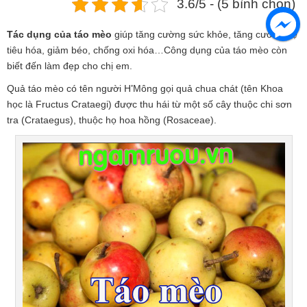
3.6/5 - (5 bình chọn)
Tác dụng của táo mèo
giúp tăng cường sức khỏe, tăng cường hệ
tiêu hóa, giảm béo, chống oxi hóa…Công dụng của táo mèo còn
biết đến làm đẹp cho chị em.
Quả táo mèo có tên người H
’
Mông gọi quả chua chát (tên Khoa
học là Fructus Crataegi) được thu hái từ một số cây thuộc chi sơn
tra (Crataegus), thuộc họ hoa hồng (Rosaceae).