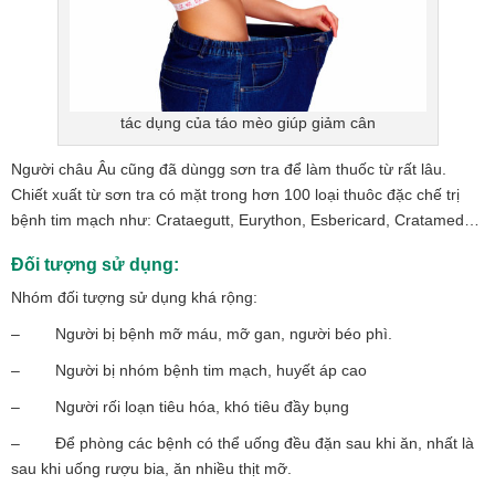
tác dụng của táo mèo giúp giảm cân
Người châu Âu cũng đã dùngg sơn tra để làm thuốc từ rất lâu.
Chiết xuất từ sơn tra có mặt trong hơn 100 loại thuôc đặc chế trị
bệnh tim mạch như: Crataegutt, Eurython, Esbericard, Cratamed…
Đối tượng sử dụng:
Nhóm đối tượng sử dụng khá rộng:
– Người bị bệnh mỡ máu, mỡ gan, người béo phì.
– Người bị nhóm bệnh tim mạch, huyết áp cao
– Người rối loạn tiêu hóa, khó tiêu đầy bụng
– Để phòng các bệnh có thể uống đều đặn sau khi ăn, nhất là
sau khi uống rượu bia, ăn nhiều thịt mỡ.