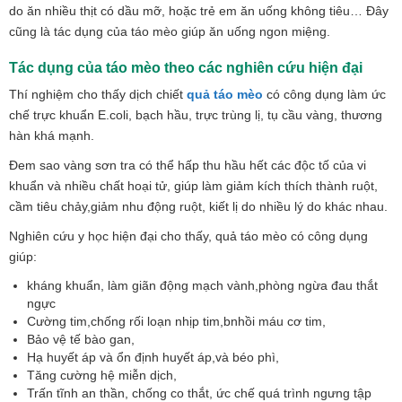
do ăn nhiều thịt có dầu mỡ, hoặc trẻ em ăn uống không tiêu… Đây
cũng là tác dụng của táo mèo giúp ăn uống ngon miệng.
Tác dụng của táo mèo theo các nghiên cứu hiện đại
Thí nghiệm cho thấy dịch chiết
quả táo mèo
có công dụng làm ức
chế trực khuẩn E.coli, bạch hầu, trực trùng lị, tụ cầu vàng, thương
hàn khá mạnh.
Đem sao vàng sơn tra có thể hấp thu hầu hết các độc tố của vi
khuẩn và nhiều chất hoại tử, giúp làm giảm kích thích thành ruột,
cầm tiêu chảy,giảm nhu động ruột, kiết lị do nhiều lý do khác nhau.
Nghiên cứu y học hiện đại cho thấy, quả táo mèo có công dụng
giúp:
kháng khuẩn, làm giãn động mạch vành,phòng ngừa đau thắt
ngực
Cường tim,chống rối loạn nhịp tim,bnhồi máu cơ tim,
Bảo vệ tế bào gan,
Hạ huyết áp và ổn định huyết áp,và béo phì,
Tăng cường hệ miễn dịch,
Trấn tĩnh an thần, chống co thắt, ức chế quá trình ngưng tập