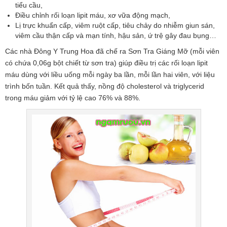
tiểu cầu,
Điều chỉnh rối loạn lipit máu, xơ vữa động mạch,
Lị trực khuẩn cấp, viêm ruột cấp, tiêu chảy do nhiễm giun sán,
viêm cầu thận cấp và mạn tính, hậu sản, ứ trệ gây đau bụng…
Các nhà Đông Y Trung Hoa đã chế ra Sơn Tra Giáng Mỡ (mỗi viên
có chứa 0,06g bột chiết từ sơn tra) giúp điều trị các rối loạn lipit
máu dùng với liều uống mỗi ngày ba lần, mỗi lần hai viên, với liệu
trình bốn tuần. Kết quả thấy, nồng độ cholesterol và triglycerid
trong máu giảm với tỷ lệ cao 76% và 88%.