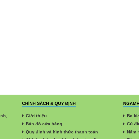
CHÍNH SÁCH & QUY ĐỊNH
NGAMR
ành,
Giới thiệu
Ba kí
Bản đồ cửa hàng
Củ đi
Quy định và hình thức thanh toán
Nấm n