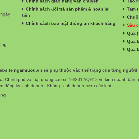
Chính sách giao hàng/vận chuyển
Táo m
Chính sách đổi trả sản phẩm & hoàn lại
Tam t
 ngày
tiền
Chuối
Chính sách bảo mật thông tin khách hàng
Sâu c
Quả (
Quả 
hòng
Quả 
website
ngamruou.vn
sẽ phụ thuộc vào thể trạng của từng người!
ủa Chính phủ và luật quảng cáo số 16/2012/QH13 về kinh doanh bán
eo đăng ký kinh doanh - Không kinh doanh rượu các loại.
ơng