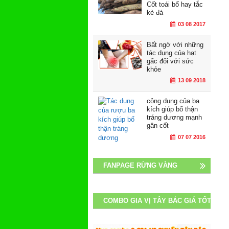
Cốt toái bổ hay tắc
kè đá
03 08 2017
Bất ngờ với những
tác dụng của hạt
gấc đối với sức
khỏe
13 09 2018
công dụng của ba
kích giúp bổ thận
tráng dương mạnh
gân cốt
07 07 2016
FANPAGE RỪNG VÀNG
COMBO GIA VỊ TÂY BẮC GIÁ TỐT