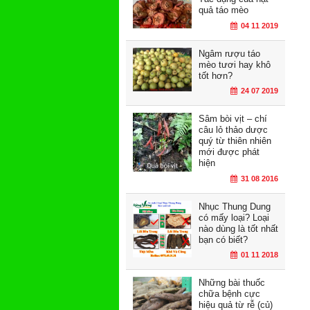
quả táo mèo
04 11 2019
Ngâm rượu táo
mèo tươi hay khô
tốt hơn?
24 07 2019
Sâm bòi vịt – chí
câu lỏ thảo dược
quý từ thiên nhiên
mới được phát
hiện
31 08 2016
Nhục Thung Dung
có mấy loại? Loại
nào dùng là tốt nhất
bạn có biết?
01 11 2018
Những bài thuốc
chữa bệnh cực
hiệu quả từ rễ (củ)