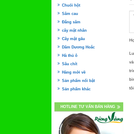
Chuối hột
Sâm cau
Đẳng sâm
cây mật nhân
Cây mật gấu
Họ
Dâm Dương Hoắc
Lư
Hà thủ ô
và
Sâu chít
tr
Hàng mới về
bì
Sản phẩm nổi bật
tôi
Sản phẩm khác
HOTLINE TƯ VẤN BÁN HÀNG