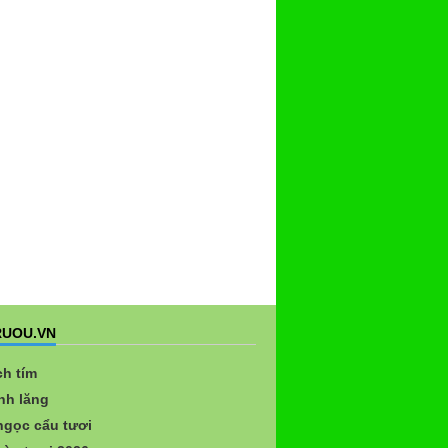
UOU.VN
ch tím
nh lăng
gọc cẩu tươi