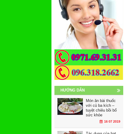
HƯỚNG DẪN
Món ăn bài thuốc
với củ ba kích –
tuyệt chiêu bồi bổ
sức khỏe
16 07 2019
Tác dụng của hạt