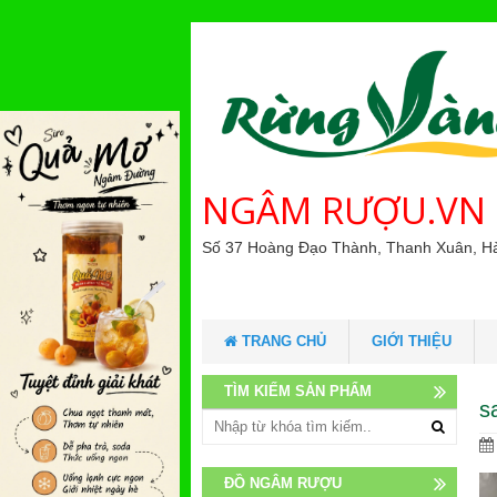
NGÂM RƯỢU.VN
Số 37 Hoàng Đạo Thành, Thanh Xuân, H
TRANG CHỦ
GIỚI THIỆU
TÌM KIẾM SẢN PHẨM
s
ĐỒ NGÂM RƯỢU