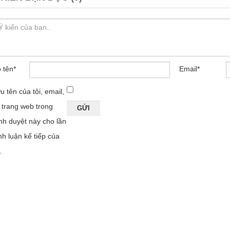
 tên
*
Email
*
u tên của tôi, email,
 trang web trong
ình duyệt này cho lần
nh luận kế tiếp của
.