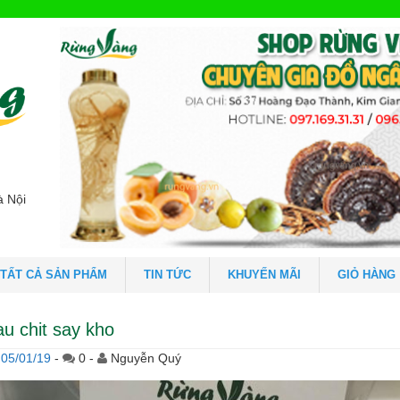
à Nội
TẤT CẢ SẢN PHẨM
TIN TỨC
KHUYẾN MÃI
GIỎ HÀNG
au chit say kho
05/01/19
-
0 -
Nguyễn Quý