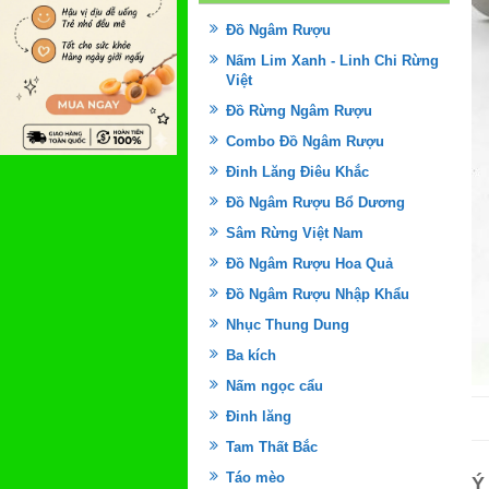
Đồ Ngâm Rượu
Nấm Lim Xanh - Linh Chi Rừng
Việt
Đồ Rừng Ngâm Rượu
Combo Đồ Ngâm Rượu
Đinh Lăng Điêu Khắc
Đồ Ngâm Rượu Bổ Dương
Sâm Rừng Việt Nam
Đồ Ngâm Rượu Hoa Quả
Đồ Ngâm Rượu Nhập Khẩu
Nhục Thung Dung
Ba kích
Nấm ngọc cẩu
Đinh lăng
Tam Thất Bắc
Táo mèo
Ý