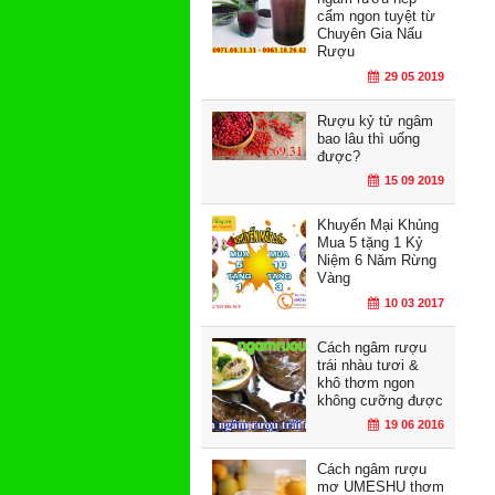
cẩm ngon tuyệt từ
Chuyên Gia Nấu
Rượu
29 05 2019
Rượu kỷ tử ngâm
bao lâu thì uống
được?
15 09 2019
Khuyến Mại Khủng
Mua 5 tặng 1 Kỷ
Niệm 6 Năm Rừng
Vàng
10 03 2017
Cách ngâm rượu
trái nhàu tươi &
khô thơm ngon
không cưỡng được
19 06 2016
Cách ngâm rượu
mơ UMESHU thơm