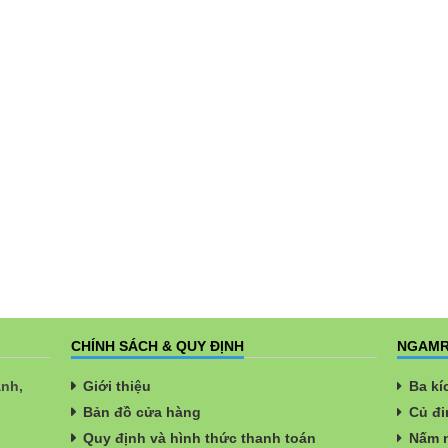
CHÍNH SÁCH & QUY ĐỊNH
NGAMR
ành,
Giới thiệu
Ba kí
Bản đồ cửa hàng
Củ đi
Quy định và hình thức thanh toán
Nấm n