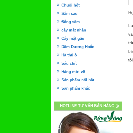
Chuối hột
Họ
Sâm cau
Đẳng sâm
Lư
cây mật nhân
và
Cây mật gấu
tr
Dâm Dương Hoắc
bì
Hà thủ ô
tôi
Sâu chít
Hàng mới về
Sản phẩm nổi bật
Sản phẩm khác
HOTLINE TƯ VẤN BÁN HÀNG