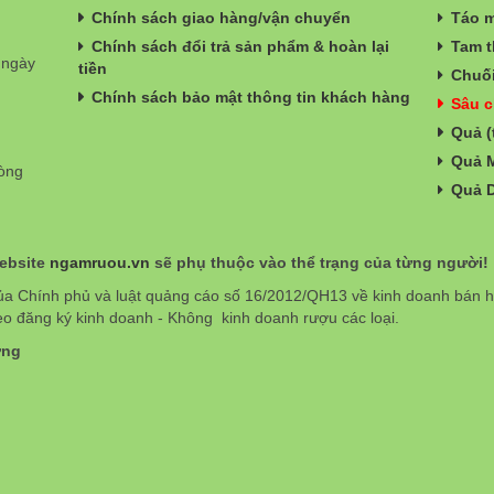
Chính sách giao hàng/vận chuyển
Táo m
Chính sách đổi trả sản phẩm & hoàn lại
Tam t
 ngày
tiền
Chuối
Chính sách bảo mật thông tin khách hàng
Sâu c
Quả (
Quả 
hòng
Quả 
website
ngamruou.vn
sẽ phụ thuộc vào thể trạng của từng người!
ủa Chính phủ và luật quảng cáo số 16/2012/QH13 về kinh doanh bán
eo đăng ký kinh doanh - Không kinh doanh rượu các loại.
ơng