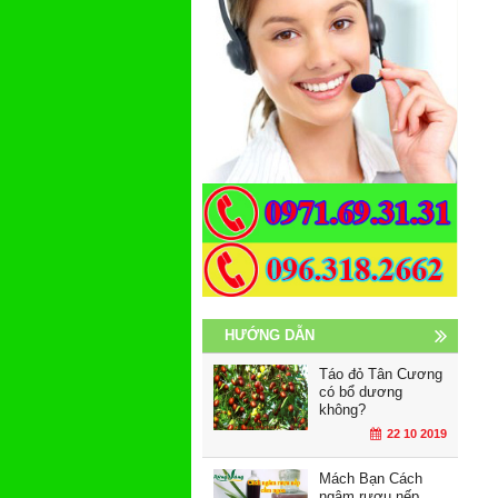
HƯỚNG DẪN
Táo đỏ Tân Cương
có bổ dương
không?
22 10 2019
Mách Bạn Cách
ngâm rươu nếp