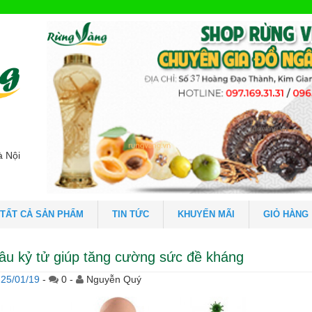
à Nội
TẤT CẢ SẢN PHẨM
TIN TỨC
KHUYẾN MÃI
GIỎ HÀNG
âu kỷ tử giúp tăng cường sức đề kháng
25/01/19
-
0 -
Nguyễn Quý