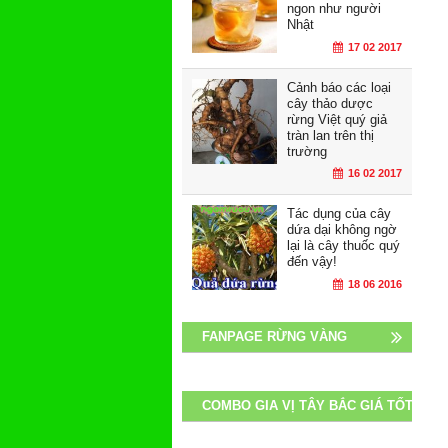
ngon như người
Nhật
17 02 2017
Cảnh báo các loại
cây thảo dược
rừng Việt quý giả
tràn lan trên thị
trường
16 02 2017
Tác dụng của cây
dứa dại không ngờ
lại là cây thuốc quý
đến vậy!
18 06 2016
FANPAGE RỪNG VÀNG
COMBO GIA VỊ TÂY BẮC GIÁ TỐT