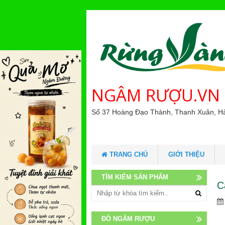
NGÂM RƯỢU.VN
Số 37 Hoàng Đạo Thành, Thanh Xuân, H
TRANG CHỦ
GIỚI THIỆU
TÌM KIẾM SẢN PHẨM
C
ĐỒ NGÂM RƯỢU