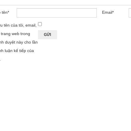
 tên
*
Email
*
u tên của tôi, email,
 trang web trong
ình duyệt này cho lần
nh luận kế tiếp của
.