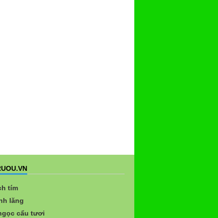
UOU.VN
ch tím
nh lăng
gọc cẩu tươi