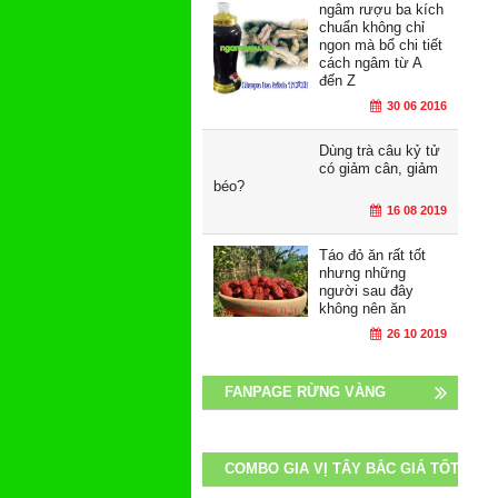
ngâm rượu ba kích
chuẩn không chỉ
ngon mà bổ chi tiết
cách ngâm từ A
đến Z
30 06 2016
Dùng trà câu kỷ tử
có giảm cân, giảm
béo?
16 08 2019
Táo đỏ ăn rất tốt
nhưng những
người sau đây
không nên ăn
26 10 2019
FANPAGE RỪNG VÀNG
COMBO GIA VỊ TÂY BẮC GIÁ TỐT