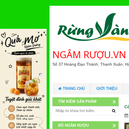
NGÂM RƯỢU.VN
Số 37 Hoàng Đạo Thành, Thanh Xuân, H
TRANG CHỦ
GIỚI THIỆU
TÌM KIẾM SẢN PHẨM
c
ĐỒ NGÂM RƯỢU