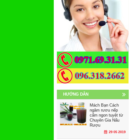
HƯỚNG DẪN
Mách Bạn Cách
ngâm rươu nếp
cẩm ngon tuyệt từ
Chuyên Gia Nấu
Rượu
29 05 2019