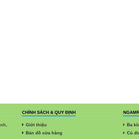
CHÍNH SÁCH & QUY ĐỊNH
NGAMR
ành,
Giới thiệu
Ba kí
Bản đồ cửa hàng
Củ đi