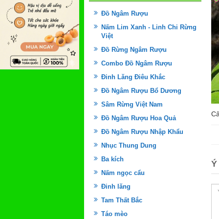
Đồ Ngâm Rượu
Nấm Lim Xanh - Linh Chi Rừng
Việt
Đồ Rừng Ngâm Rượu
Combo Đồ Ngâm Rượu
Đinh Lăng Điêu Khắc
Đồ Ngâm Rượu Bổ Dương
Sâm Rừng Việt Nam
Câ
Đồ Ngâm Rượu Hoa Quả
Đồ Ngâm Rượu Nhập Khẩu
Nhục Thung Dung
Ba kích
Ý
Nấm ngọc cẩu
Đinh lăng
Tam Thất Bắc
Táo mèo