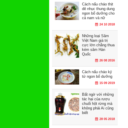
Cách nấu cháo thịt
dê nhục thung dung
ngon bổ dưỡng cho
cả nam và nữ
24 10 2018
Những loại Sâm
Việt Nam giá trị
cực lớn chẳng thua
kém sâm Hàn
Quốc
26 08 2016
Cách nấu cháo kỷ
tử ngon bổ dưỡng
15 09 2019
Bất ngờ với những
tác hại của rượu
chuối hột rừng mà
không phải Ai cũng
biết
28 05 2018