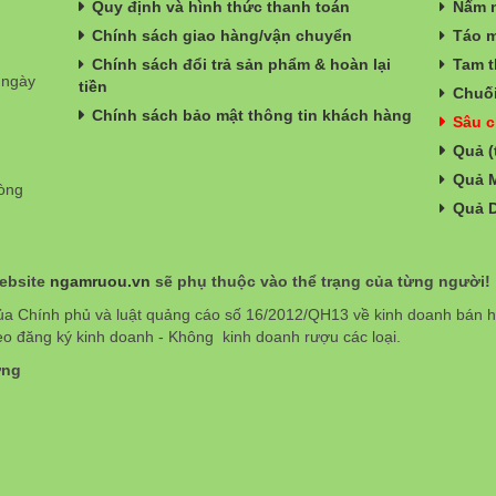
Quy định và hình thức thanh toán
Nấm n
Chính sách giao hàng/vận chuyển
Táo m
Chính sách đổi trả sản phẩm & hoàn lại
Tam t
 ngày
tiền
Chuối
Chính sách bảo mật thông tin khách hàng
Sâu c
Quả (
Quả 
hòng
Quả 
website
ngamruou.vn
sẽ phụ thuộc vào thể trạng của từng người!
ủa Chính phủ và luật quảng cáo số 16/2012/QH13 về kinh doanh bán
eo đăng ký kinh doanh - Không kinh doanh rượu các loại.
ơng