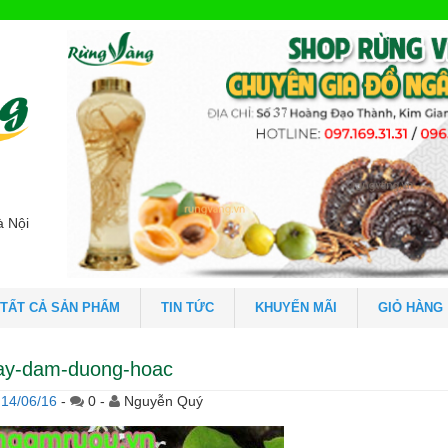
à Nội
TẤT CẢ SẢN PHẨM
TIN TỨC
KHUYẾN MÃI
GIỎ HÀNG
ay-dam-duong-hoac
14/06/16
-
0 -
Nguyễn Quý