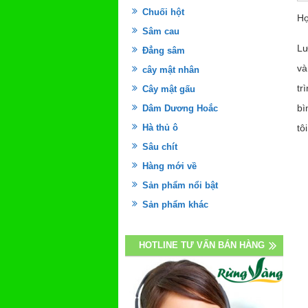
Chuối hột
Họ
Sâm cau
Lư
Đẳng sâm
và
cây mật nhân
tr
Cây mật gấu
bì
Dâm Dương Hoắc
Hà thủ ô
tôi
Sâu chít
Hàng mới về
Sản phẩm nổi bật
Sản phẩm khác
HOTLINE TƯ VẤN BÁN HÀNG