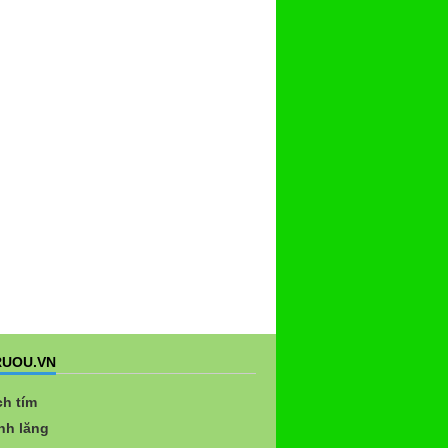
UOU.VN
ch tím
nh lăng