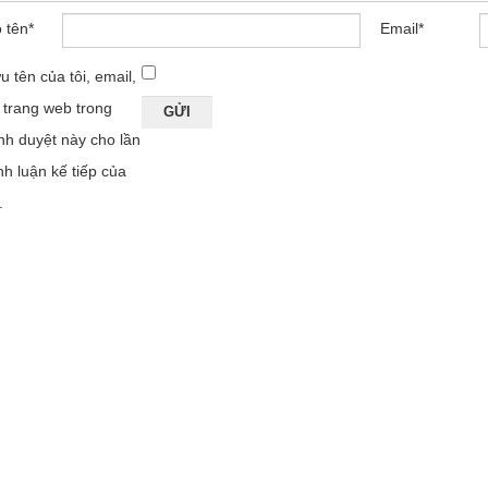
 tên
*
Email
*
u tên của tôi, email,
 trang web trong
ình duyệt này cho lần
nh luận kế tiếp của
.