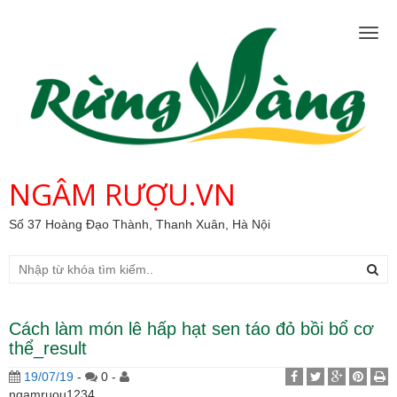
Togg
navig
NGÂM RƯỢU.VN
Số 37 Hoàng Đạo Thành, Thanh Xuân, Hà Nội
Cách làm món lê hấp hạt sen táo đỏ bồi bổ cơ
thể_result
19/07/19
-
0 -
ngamruou1234