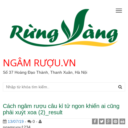
Togg
navig
NGÂM RƯỢU.VN
Số 37 Hoàng Đạo Thành, Thanh Xuân, Hà Nội
Cách ngâm rượu câu kỉ tử ngon khiến ai cũng
phải xuýt xoa (2)_result
13/07/19
-
0 -
ngamruou1234