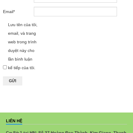
Email
*
Lưu tên của tôi,
email, và trang
web trong trình
duyệt này cho
lần bình luận
kế tiếp của tôi.
LIÊN HỆ
Cơ Sở 1 tại HN: Số 37 Hoàng Đạo Thành, Kim Giang, Thanh