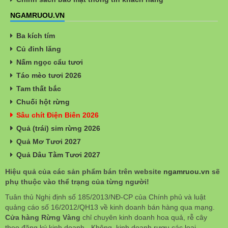
NGAMRUOU.VN
Ba kích tím
Củ đinh lăng
Nấm ngọc cẩu tươi
Táo mèo tươi 2026
Tam thất bắc
Chuối hột rừng
Sâu chít Điện Biên 2026
Quả (trái) sim rừng 2026
Quả Mơ Tươi 2027
Quả Dâu Tằm Tươi 2027
Hiệu quả của các sản phẩm bán trên website
ngamruou.vn
sẽ
phụ thuộc vào thể trạng của từng người!
Tuân thủ Nghị định số 185/2013/NĐ-CP của Chính phủ và luật
quảng cáo số 16/2012/QH13 về kinh doanh bán hàng qua mạng.
Cửa hàng Rừng Vàng
chỉ chuyên kinh doanh hoa quả, rễ cây
theo đăng ký kinh doanh - Không kinh doanh rượu các loại.