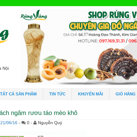
à Nội
TẤT CẢ SẢN PHẨM
TIN TỨC
KHUYẾN MÃI
GIỎ HÀNG
ách ngâm rươu táo mèo khô
21/06/16
-
0 -
Nguyễn Quý