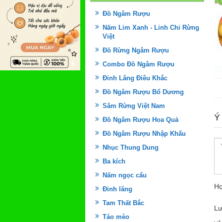
Đồ Ngâm Rượu
Nấm Lim Xanh - Linh Chi Rừng
Việt
Đồ Rừng Ngâm Rượu
Combo Đồ Ngâm Rượu
Đinh Lăng Điêu Khắc
Đồ Ngâm Rượu Bổ Dương
Sâm Rừng Việt Nam
Ý
Đồ Ngâm Rượu Hoa Quả
Đồ Ngâm Rượu Nhập Khẩu
Nhục Thung Dung
Ba kích
Nấm ngọc cẩu
Họ
Đinh lăng
Tam Thất Bắc
Lư
Táo mèo