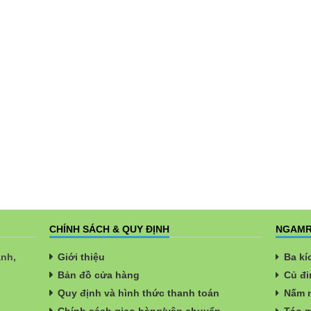
CHÍNH SÁCH & QUY ĐỊNH
NGAMR
ành,
Giới thiệu
Ba kí
Bản đồ cửa hàng
Củ đi
Quy định và hình thức thanh toán
Nấm n
Chính sách giao hàng/vận chuyển
Táo m