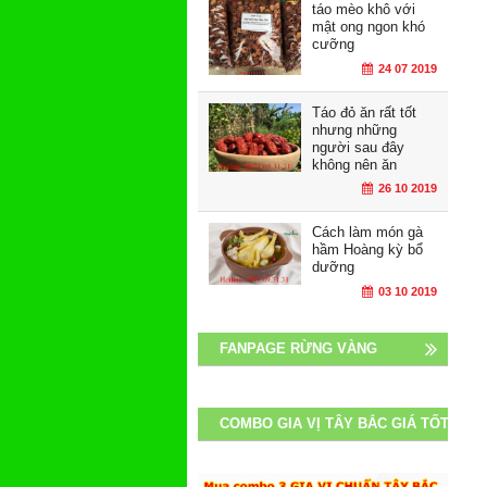
táo mèo khô với
mật ong ngon khó
cưỡng
24 07 2019
Táo đỏ ăn rất tốt
nhưng những
người sau đây
không nên ăn
26 10 2019
Cách làm món gà
hầm Hoàng kỳ bổ
dưỡng
03 10 2019
FANPAGE RỪNG VÀNG
COMBO GIA VỊ TÂY BẮC GIÁ TỐT