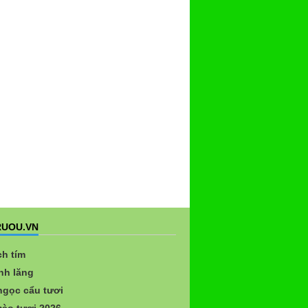
UOU.VN
ch tím
nh lăng
gọc cẩu tươi
èo tươi 2026