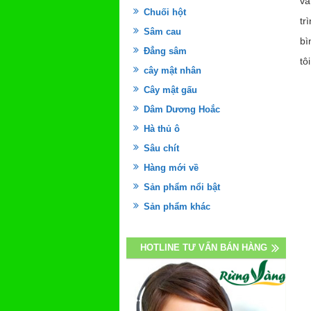
và
Chuối hột
tr
Sâm cau
bì
Đẳng sâm
tôi
cây mật nhân
Cây mật gấu
Dâm Dương Hoắc
Hà thủ ô
Sâu chít
Hàng mới về
Sản phẩm nổi bật
Sản phẩm khác
HOTLINE TƯ VẤN BÁN HÀNG