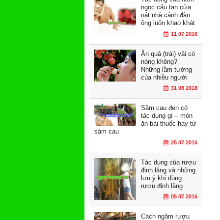
ngọc cẩu tan cửa
nát nhà cánh đàn
ông luôn khao khát
11 07 2016
Ăn quả (trái) vải có
nóng không?
Những lầm tưởng
của nhiều người
31 08 2018
Sâm cau đen có
tác dụng gì – món
ăn bài thuốc hay từ
sâm cau
25 07 2016
Tác dụng của rượu
đinh lăng và những
lưu ý khi dùng
rượu đinh lăng
05 07 2016
Cách ngâm rượu