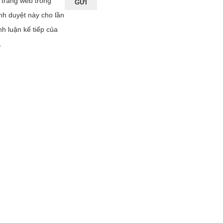
 trang web trong
ình duyệt này cho lần
nh luận kế tiếp của
.