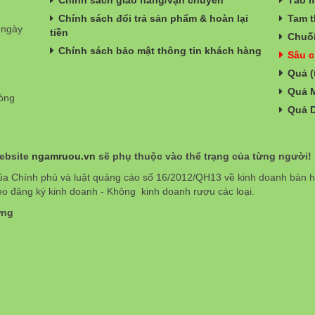
Chính sách đổi trả sản phẩm & hoàn lại
Tam t
 ngày
tiền
Chuối
Chính sách bảo mật thông tin khách hàng
Sâu c
Quả (
Quả 
hòng
Quả 
website
ngamruou.vn
sẽ phụ thuộc vào thể trạng của từng người!
ủa Chính phủ và luật quảng cáo số 16/2012/QH13 về kinh doanh bán
eo đăng ký kinh doanh - Không kinh doanh rượu các loại.
ơng