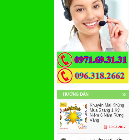
HƯỚNG DẪN
Khuyến Mại Khủng
Mua 5 tặng 1 Kỷ
Niệm 6 Năm Rừng
Vàng
10 03 2017
Tác dụng của nấm