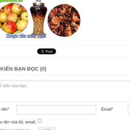
 KIẾN BẠN ĐỌC (0)
 tên
*
Email
*
u tên của tôi, email,