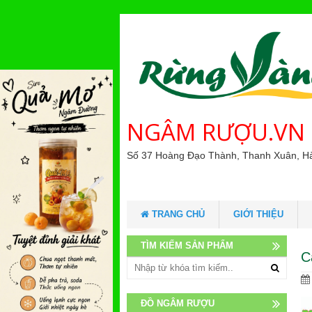
NGÂM RƯỢU.VN
Số 37 Hoàng Đạo Thành, Thanh Xuân, H
TRANG CHỦ
GIỚI THIỆU
TÌM KIẾM SẢN PHẨM
C
ĐỒ NGÂM RƯỢU