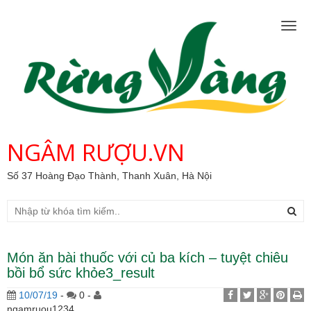
Togg
navig
NGÂM RƯỢU.VN
Số 37 Hoàng Đạo Thành, Thanh Xuân, Hà Nội
Món ăn bài thuốc với củ ba kích – tuyệt chiêu
bồi bổ sức khỏe3_result
10/07/19
-
0 -
ngamruou1234