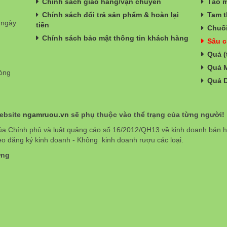
Chính sách giao hàng/vận chuyển
Táo m
Chính sách đổi trả sản phẩm & hoàn lại
Tam t
 ngày
tiền
Chuối
Chính sách bảo mật thông tin khách hàng
Sâu c
Quả (
Quả 
hòng
Quả 
website
ngamruou.vn
sẽ phụ thuộc vào thể trạng của từng người!
ủa Chính phủ và luật quảng cáo số 16/2012/QH13 về kinh doanh bán
eo đăng ký kinh doanh - Không kinh doanh rượu các loại.
ơng