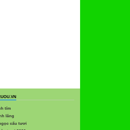
UOU.VN
ch tím
nh lăng
gọc cẩu tươi