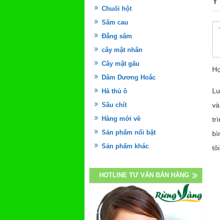
Ý
Chuối hột
Sâm cau
Đẳng sâm
cây mật nhân
Cây mật gấu
Họ
Dâm Dương Hoắc
Lư
Hà thủ ô
Sâu chít
và
Hàng mới về
tr
Sản phẩm nổi bật
bì
Sản phẩm khác
tôi
HOTLINE TƯ VẤN BÁN HÀNG