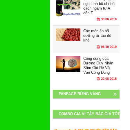
ngon mà bổ chi tiết
cách ngâm từ A
đến Z
30 06 2016
Các món ăn bổ
dưỡng từ táo đỏ
khô
06 10 2019
Công dụng của
Đương Quy Nhân
Sâm Giá Rẻ Vô
Vàn Công Dụng
22 08 2018
FANPAGE RỪNG VÀNG
COMBO GIA VỊ TÂY BẮC GIÁ TỐT