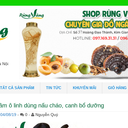
à Nội
TẤT CẢ SẢN PHẨM
TIN TỨC
KHUYẾN MÃI
GIỎ HÀNG
âm ô linh dùng nấu cháo, canh bổ dưỡng
04/08/19
-
0 -
Nguyễn Quý