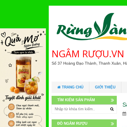
NGÂM RƯỢU.VN
Số 37 Hoàng Đạo Thành, Thanh Xuân, H
TRANG CHỦ
GIỚI THIỆU
TÌM KIẾM SẢN PHẨM
S
ĐỒ NGÂM RƯỢU