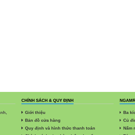
CHÍNH SÁCH & QUY ĐỊNH
NGAMR
ành,
Giới thiệu
Ba kí
Bản đồ cửa hàng
Củ đi
Quy định và hình thức thanh toán
Nấm n