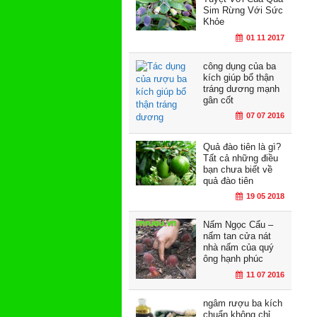
Sim Rừng Với Sức
Khỏe
01 11 2017
công dụng của ba
kích giúp bổ thận
tráng dương mạnh
gân cốt
07 07 2016
Quả đào tiên là gì?
Tất cả những điều
bạn chưa biết về
quả đào tiên
19 05 2018
Nấm Ngọc Cẩu –
nấm tan cửa nát
nhà nấm của quý
ông hạnh phúc
11 07 2016
ngâm rượu ba kích
chuẩn không chỉ