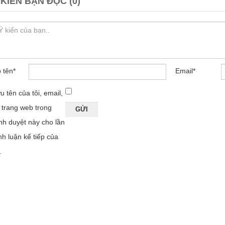
 KIẾN BẠN ĐỌC (0)
 tên
*
Email
*
u tên của tôi, email,
 trang web trong
ình duyệt này cho lần
nh luận kế tiếp của
.