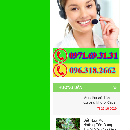
HƯỚNG DẪN
Mua táo đỏ Tân
Cương khô ở đâu?
27 10 2019
Bất Ngờ Với
Những Tác Dụng
Tuyệt Vời Của Quả