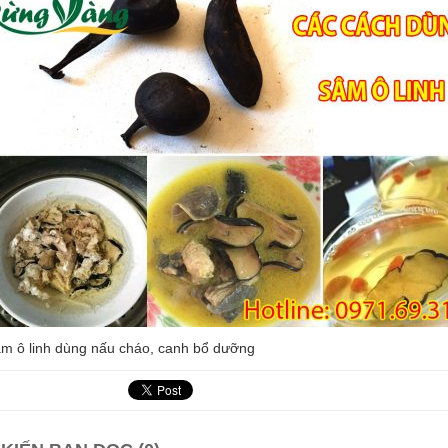
m ô linh dùng nấu cháo, canh bổ dưỡng