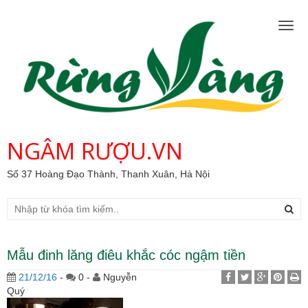
Togg
navig
NGÂM RƯỢU.VN
Số 37 Hoàng Đạo Thành, Thanh Xuân, Hà Nội
Mẫu đinh lăng điêu khắc cóc ngậm tiền
21/12/16
-
0 -
Nguyễn
Quý