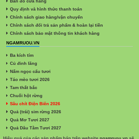
Bản đồ cửa hàng
Quy định và hình thức thanh toán
Chính sách giao hàng/vận chuyển
Chính sách đổi trả sản phẩm & hoàn lại tiền
Chính sách bảo mật thông tin khách hàng
NGAMRUOU.VN
Ba kích tím
Củ đinh lăng
Nấm ngọc cẩu tươi
Táo mèo tươi 2026
Tam thất bắc
Chuối hột rừng
Sâu chít Điện Biên 2026
Quả (trái) sim rừng 2026
Quả Mơ Tươi 2027
Quả Dâu Tằm Tươi 2027
Hiệu quả của các sản phẩm bán trên website
ngamruou.vn
sẽ