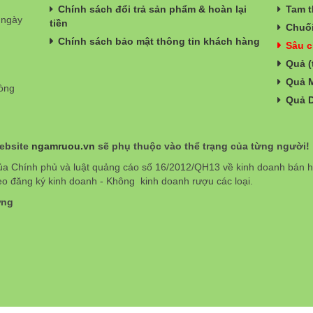
Chính sách đổi trả sản phẩm & hoàn lại
Tam t
 ngày
tiền
Chuối
Chính sách bảo mật thông tin khách hàng
Sâu c
Quả (
Quả 
hòng
Quả 
website
ngamruou.vn
sẽ phụ thuộc vào thể trạng của từng người!
ủa Chính phủ và luật quảng cáo số 16/2012/QH13 về kinh doanh bán
eo đăng ký kinh doanh - Không kinh doanh rượu các loại.
ơng