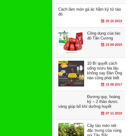
Cách làm món gà ác hầm kỷ tử táo
đỏ
20 10 2019
Công dụng của táo
đỏ Tân Cương
23 09 2019
10 Bí quyết cách
uống rượu bia lâu
không say Đàn Ông
nào cũng phải biết
15 08 2017
Đương quy, hoàng
kỳ – 2 thảo dược
vàng giúp bổ khí dưỡng huyết
07 11 2019
Cây táo mèo nét
đặc trưng của vùng
núi Tây Bắc