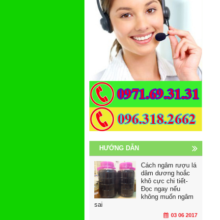
HƯỚNG DẪN
Cách ngâm rượu lá
dâm dương hoắc
khô cực chi tiết-
Đọc ngay nếu
không muốn ngâm
sai
03 06 2017