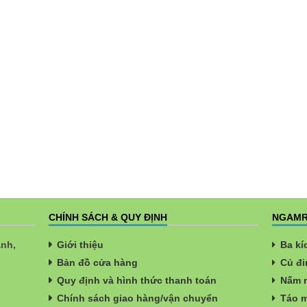
CHÍNH SÁCH & QUY ĐỊNH
NGAMR
ành,
Giới thiệu
Ba kí
Bản đồ cửa hàng
Củ đi
Quy định và hình thức thanh toán
Nấm n
Chính sách giao hàng/vận chuyển
Táo m