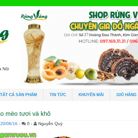
à Nội
TẤT CẢ SẢN PHẨM
TIN TỨC
KHUYẾN MÃI
GIỎ HÀNG
áo mèo tươi và khô
20/06/16
-
0 -
Nguyễn Quý