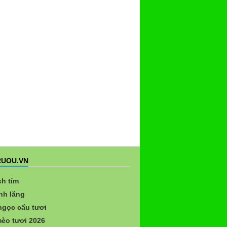
UOU.VN
ch tím
nh lăng
gọc cẩu tươi
èo tươi 2026