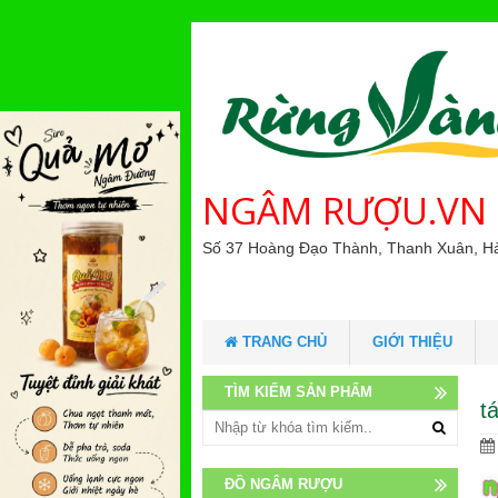
NGÂM RƯỢU.VN
Số 37 Hoàng Đạo Thành, Thanh Xuân, H
TRANG CHỦ
GIỚI THIỆU
TÌM KIẾM SẢN PHẨM
t
ĐỒ NGÂM RƯỢU