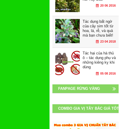
20 06 2016
Tác dụng bất ngờ
của cây sim tốt từ
hoa, lá, rễ, và quả
mà bạn chưa biết!
23 04 2018
Tác hại của hà thủ
ô – tác dụng phụ và
những kiêng kỵ khi
dùng
05 08 2016
FANPAGE RỪNG VÀNG
COMBO GIA VỊ TÂY BẮC GIÁ TỐT