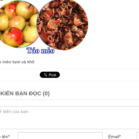
o mèo tươi và khô
 KIẾN BẠN ĐỌC (0)
 tên
*
Email
*