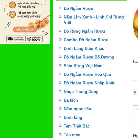
Đồ Ngâm Rượu
Nấm Lim Xanh - Linh Chi Rừng
Việt
Đồ Rừng Ngâm Rượu
Combo Đồ Ngâm Rượu
Đinh Lăng Điêu Khắc
Đồ Ngâm Rượu Bổ Dương
tá
Sâm Rừng Việt Nam
Đồ Ngâm Rượu Hoa Quả
Đồ Ngâm Rượu Nhập Khẩu
Nhục Thung Dung
Ý
Ba kích
Nấm ngọc cẩu
Đinh lăng
Tam Thất Bắc
Táo mèo
Họ