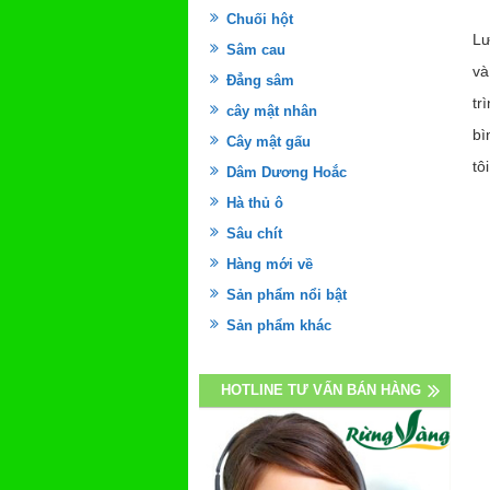
Chuối hột
Lư
Sâm cau
và
Đẳng sâm
tr
cây mật nhân
bì
Cây mật gấu
tôi
Dâm Dương Hoắc
Hà thủ ô
Sâu chít
Hàng mới về
Sản phẩm nổi bật
Sản phẩm khác
HOTLINE TƯ VẤN BÁN HÀNG