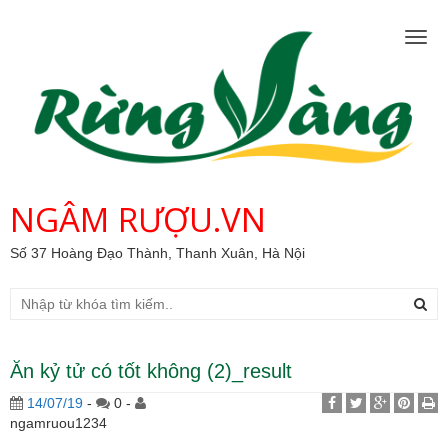
Togg
navig
NGÂM RƯỢU.VN
Số 37 Hoàng Đạo Thành, Thanh Xuân, Hà Nội
Ăn kỷ tử có tốt không (2)_result
14/07/19
-
0 -
ngamruou1234