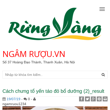
Togg
navig
NGÂM RƯỢU.VN
Số 37 Hoàng Đạo Thành, Thanh Xuân, Hà Nội
Cách chưng tổ yến táo đỏ bổ dưỡng (2)_result
19/07/19
-
0 -
ngamruou1234