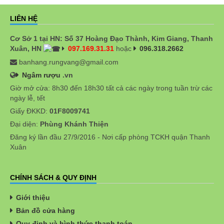
LIÊN HỆ
Cơ Sở 1 tại HN: Số 37 Hoàng Đạo Thành, Kim Giang, Thanh
Xuân, HN
097.169.31.31
hoặc
096.318.2662
banhang.rungvang@gmail.com
Ngâm rượu
.vn
Giờ mở cửa: 8h30 đến 18h30 tất cả các ngày trong tuần trừ các
ngày lễ, tết
Giấy ĐKKD:
01F8009741
Đại diện:
Phùng Khánh Thiện
Đăng ký lần đầu 27/9/2016 - Nơi cấp phòng TCKH quận Thanh
Xuân
CHÍNH SÁCH & QUY ĐỊNH
Giới thiệu
Bản đồ cửa hàng
Quy định và hình thức thanh toán