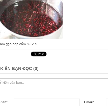
âm gạo nếp cẩm 8-12 h
 KIẾN BẠN ĐỌC (0)
 tên
*
Email
*