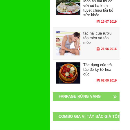
Món ăn bài thuốc
với củ ba kích –
tuyệt chiêu bồi bổ
sức khỏe
16 07 2019
tác hại của rượu
táo mèo và táo
mèo
21 06 2016
Tác dụng của trà
táo đỏ kỷ tử hoa
cúc
02 09 2019
FANPAGE RỪNG VÀNG
COMBO GIA VỊ TÂY BẮC GIÁ TỐT