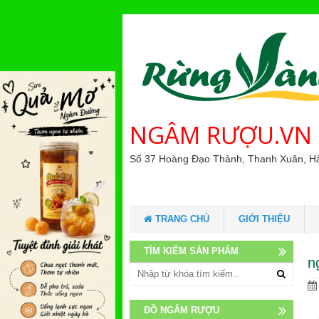
NGÂM RƯỢU.VN
Số 37 Hoàng Đạo Thành, Thanh Xuân, H
TRANG CHỦ
GIỚI THIỆU
TÌM KIẾM SẢN PHẨM
n
ĐỒ NGÂM RƯỢU