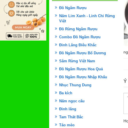
Đồ Ngâm Rượu
Nấm Lim Xanh - Linh Chi Rừng
Việt
Đồ Rừng Ngâm Rượu
Combo Đồ Ngâm Rượu
Đinh Lăng Điêu Khắc
ng
Đồ Ngâm Rượu Bổ Dương
Sâm Rừng Việt Nam
Đồ Ngâm Rượu Hoa Quả
Đồ Ngâm Rượu Nhập Khẩu
Ý
Nhục Thung Dung
Ba kích
Nấm ngọc cẩu
Đinh lăng
Tam Thất Bắc
Họ
Táo mèo