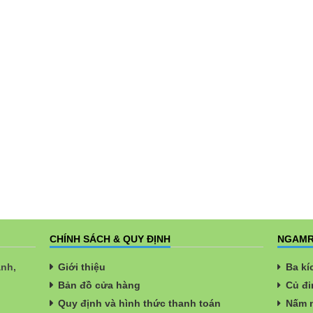
CHÍNH SÁCH & QUY ĐỊNH
NGAMR
ành,
Giới thiệu
Ba kí
Bản đồ cửa hàng
Củ đi
Quy định và hình thức thanh toán
Nấm n