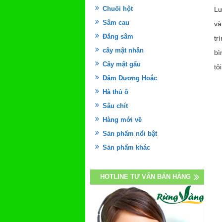
Chuối hột
Lư
Sâm cau
và
Đẳng sâm
tr
cây mật nhân
bì
Cây mật gấu
tôi
Dâm Dương Hoắc
Hà thủ ô
Sâu chít
Hàng mới về
Sản phẩm nổi bật
Sản phẩm khác
HOTLINE TƯ VẤN BÁN HÀNG