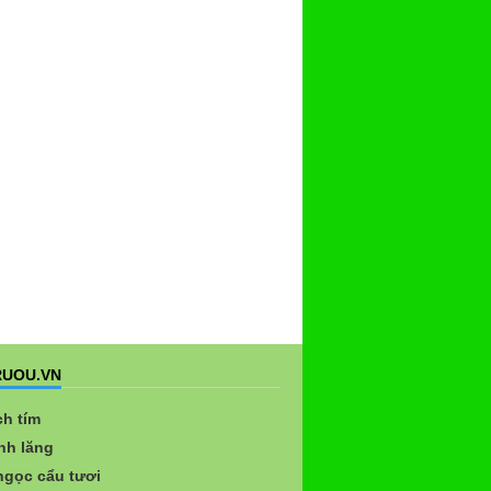
UOU.VN
ch tím
nh lăng
gọc cẩu tươi