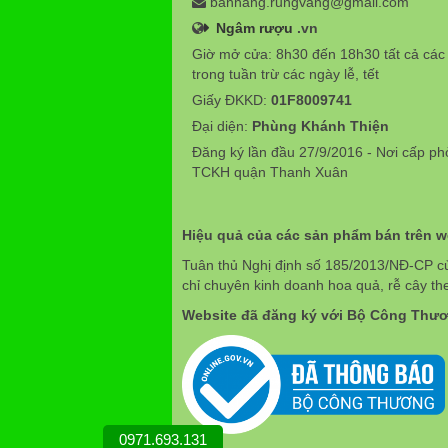
banhang.rungvang@gmail.com
Ngâm rượu
.vn
Giờ mở cửa: 8h30 đến 18h30 tất cả các
trong tuần trừ các ngày lễ, tết
Giấy ĐKKD:
01F8009741
Đại diện:
Phùng Khánh Thiện
Đăng ký lần đầu 27/9/2016 - Nơi cấp p
TCKH quận Thanh Xuân
Hiệu quả của các sản phẩm bán trên 
Tuân thủ Nghị định số 185/2013/NĐ-CP c
chỉ chuyên kinh doanh hoa quả, rễ cây th
Website đã đăng ký với Bộ Công Thư
0971.693.131