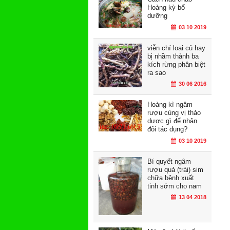
Hoàng kỳ bổ
dưỡng
03 10 2019
viễn chí loại củ hay
bị nhầm thành ba
kích rừng phân biệt
ra sao
30 06 2016
Hoàng kì ngâm
rượu cùng vị thảo
dược gì để nhân
đôi tác dụng?
03 10 2019
Bí quyết ngâm
rượu quả (trái) sim
chữa bệnh xuất
tinh sớm cho nam
13 04 2018