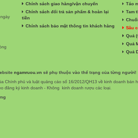
Chính sách giao hàng/vận chuyển
Táo m
Chính sách đổi trả sản phẩm & hoàn lại
Tam t
 ngày
tiền
Chuối
Chính sách bảo mật thông tin khách hàng
Sâu c
Quả (
Quả 
hòng
Quả 
website
ngamruou.vn
sẽ phụ thuộc vào thể trạng của từng người!
ủa Chính phủ và luật quảng cáo số 16/2012/QH13 về kinh doanh bán
eo đăng ký kinh doanh - Không kinh doanh rượu các loại.
ơng