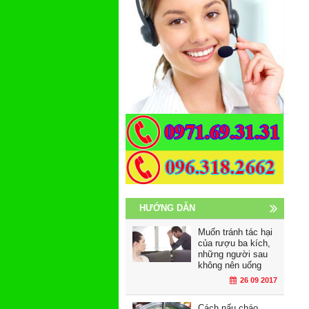
HƯỚNG DẪN
Muốn tránh tác hại
của rượu ba kích,
những người sau
không nên uống
26 09 2017
Cách nấu cháo