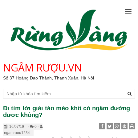
Togg
navig
NGÂM RƯỢU.VN
Số 37 Hoàng Đạo Thành, Thanh Xuân, Hà Nội
Đi tìm lời giải táo mèo khô có ngâm đường
được không?
16/07/19
-
0 -
ngamruou1234