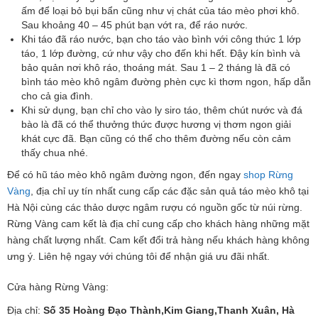
ấm để loại bỏ bụi bẩn cũng như vị chát của táo mèo phơi khô.
Sau khoảng 40 – 45 phút bạn vớt ra, để ráo nước.
Khi táo đã ráo nước, bạn cho táo vào bình với công thức 1 lớp
táo, 1 lớp đường, cứ như vậy cho đến khi hết. Đậy kín bình và
bảo quản nơi khô ráo, thoáng mát. Sau 1 – 2 tháng là đã có
bình táo mèo khô ngâm đường phèn cực kì thơm ngon, hấp dẫn
cho cả gia đình.
Khi sử dụng, bạn chỉ cho vào ly siro táo, thêm chút nước và đá
bào là đã có thể thưởng thức được hương vị thơm ngon giải
khát cực đã. Bạn cũng có thể cho thêm đường nếu còn cảm
thấy chua nhé.
Để có hũ táo mèo khô ngâm đường ngon, đến ngay
shop Rừng
Vàng
, địa chỉ uy tín nhất cung cấp các đặc sản quả táo mèo khô tại
Hà Nội cùng các thảo dược ngâm rượu có nguồn gốc từ núi rừng.
Rừng Vàng cam kết là địa chỉ cung cấp cho khách hàng những mặt
hàng chất lượng nhất. Cam kết đổi trả hàng nếu khách hàng không
ưng ý. Liên hệ ngay với chúng tôi để nhận giá ưu đãi nhất.
Cửa hàng Rừng Vàng:
Địa chỉ:
Số 35 Hoàng Đạo Thành,Kim Giang,Thanh Xuân, Hà