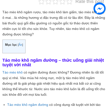
Rate this post
Táo mèo khô ngâm rượu, táo mèo khô làm giấm, táo mèo khô làm
ô mai…là những hương vị đặc trưng đã có từ lâu đời. Đây là những
bài thuốc quý gối đầu giường có nguồn gốc từ thảo dược thiên
nhiên cực kì tốt cho sức khỏe. Tuy nhiên, táo mèo khô có ngâm
đường được không?
Mục lục
[
Ẩn
]
Táo mèo khô ngâm đường – thức uống giải nhiệt
tuyệt vời nhất
Táo mèo khô
có ngâm đường được không? Đương nhiên là rất tốt
quý vị nhé. Vào mùa hè nóng nực, một ly táo mèo khô ngâm
đường sẽ là giải pháp giải nhiệt hiệu quả nhất mà bất cứ ai cũng
không thể khước từ. Nước siro táo mèo khô luôn là đồ uống tốt cho
sức khỏe đối với mọi lứa tuổi.
Táo mèo khô ngâm đường
có công dụng rất tuyệt vời bởi táo