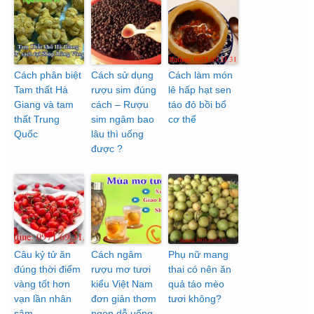
Cách phân biệt
Cách sử dụng
Cách làm món
Tam thất Hà
rượu sim đúng
lê hấp hạt sen
Giang và tam
cách – Rượu
táo đỏ bồi bổ
thất Trung
sim ngâm bao
cơ thể
Quốc
lâu thì uống
được ?
Câu kỷ tử ăn
Cách ngâm
Phụ nữ mang
đúng thời điểm
rượu mơ tươi
thai có nên ăn
vàng tốt hơn
kiểu Việt Nam
quả táo mèo
vạn lần nhân
đơn giản thơm
tươi không?
sâm
ngon dễ uống