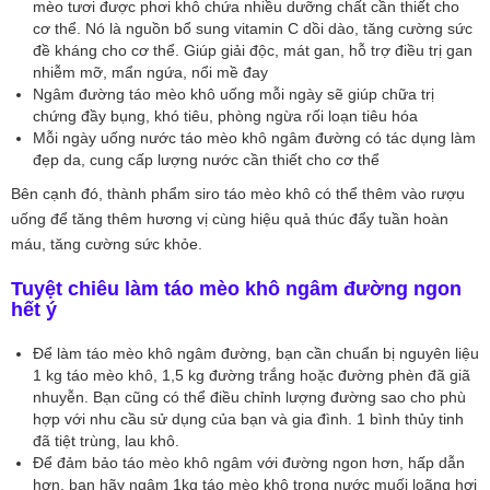
mèo tươi được phơi khô chứa nhiều dưỡng chất cần thiết cho
cơ thể. Nó là nguồn bổ sung vitamin C dồi dào, tăng cường sức
đề kháng cho cơ thể. Giúp giải độc, mát gan, hỗ trợ điều trị gan
nhiễm mỡ, mẩn ngứa, nổi mề đay
Ngâm đường táo mèo khô uống mỗi ngày sẽ giúp chữa trị
chứng đầy bụng, khó tiêu, phòng ngừa rối loạn tiêu hóa
Mỗi ngày uống nước táo mèo khô ngâm đường có tác dụng làm
đẹp da, cung cấp lượng nước cần thiết cho cơ thể
Bên cạnh đó, thành phẩm siro táo mèo khô có thể thêm vào rượu
uống để tăng thêm hương vị cùng hiệu quả thúc đẩy tuần hoàn
máu, tăng cường sức khỏe.
Tuyệt chiêu làm táo mèo khô ngâm đường ngon
hết ý
Để làm táo mèo khô ngâm đường, bạn cần chuẩn bị nguyên liệu
1 kg táo mèo khô, 1,5 kg đường trắng hoặc đường phèn đã giã
nhuyễn. Bạn cũng có thể điều chỉnh lượng đường sao cho phù
hợp với nhu cầu sử dụng của bạn và gia đình. 1 bình thủy tinh
đã tiệt trùng, lau khô.
Để đảm bảo táo mèo khô ngâm với đường ngon hơn, hấp dẫn
hơn, bạn hãy ngâm 1kg táo mèo khô trong nước muối loãng hơi