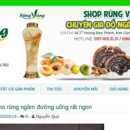
à Nội
TẤT CẢ SẢN PHẨM
TIN TỨC
KHUYẾN MÃI
GIỎ HÀNG
ho rừng ngâm đường uống rất ngon
03/09/18
-
0 -
Nguyễn Quý