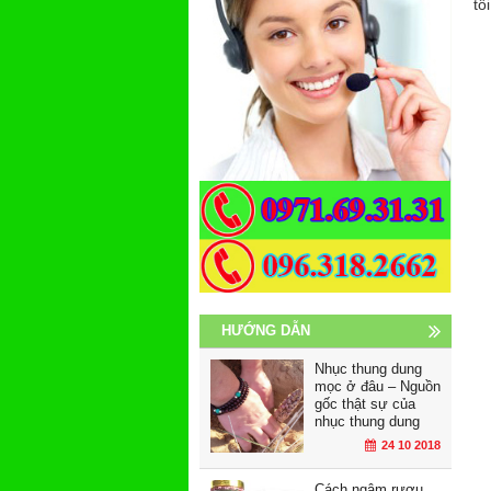
tôi
HƯỚNG DẪN
Nhục thung dung
mọc ở đâu – Nguồn
gốc thật sự của
nhục thung dung
24 10 2018
Cách ngâm rượu