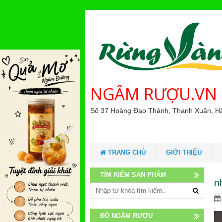
NGÂM RƯỢU.VN
Số 37 Hoàng Đạo Thành, Thanh Xuân, H
TRANG CHỦ
GIỚI THIỆU
TÌM KIẾM SẢN PHẨM
n
ĐỒ NGÂM RƯỢU