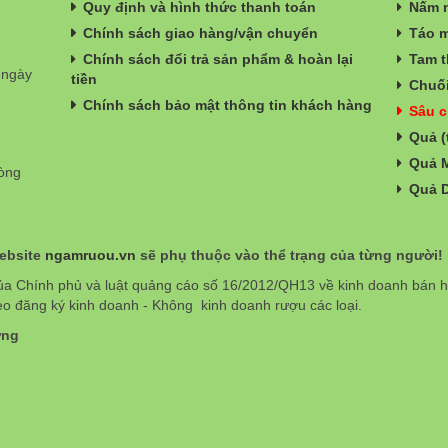
Quy định và hình thức thanh toán
Nấm n
Chính sách giao hàng/vận chuyển
Táo m
Chính sách đổi trả sản phẩm & hoàn lại
Tam t
 ngày
tiền
Chuối
Chính sách bảo mật thông tin khách hàng
Sâu c
Quả (
Quả 
hòng
Quả 
website
ngamruou.vn
sẽ phụ thuộc vào thể trạng của từng người!
ủa Chính phủ và luật quảng cáo số 16/2012/QH13 về kinh doanh bán
eo đăng ký kinh doanh - Không kinh doanh rượu các loại.
ơng