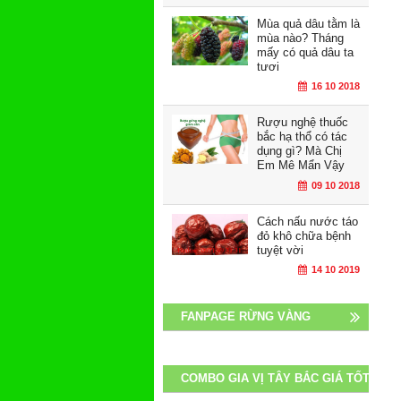
Mùa quả dâu tằm là
mùa nào? Tháng
mấy có quả dâu ta
tươi
16 10 2018
Rượu nghệ thuốc
bắc hạ thổ có tác
dụng gì? Mà Chị
Em Mê Mẩn Vậy
09 10 2018
Cách nấu nước táo
đỏ khô chữa bệnh
tuyệt vời
14 10 2019
FANPAGE RỪNG VÀNG
COMBO GIA VỊ TÂY BẮC GIÁ TỐT