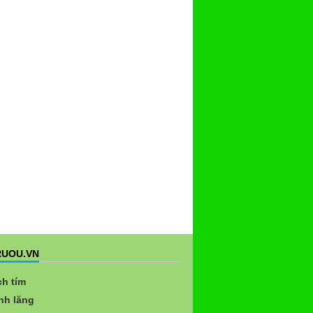
UOU.VN
ch tím
nh lăng