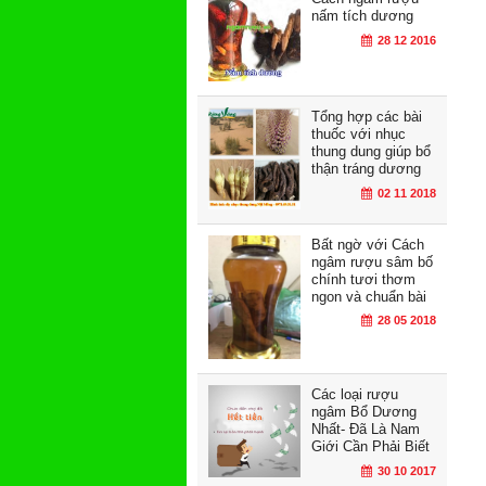
nấm tích dương
28 12 2016
Tổng hợp các bài
thuốc với nhục
thung dung giúp bổ
thận tráng dương
02 11 2018
Bất ngờ với Cách
ngâm rượu sâm bố
chính tươi thơm
ngon và chuẩn bài
28 05 2018
Các loại rượu
ngâm Bổ Dương
Nhất- Đã Là Nam
Giới Cần Phải Biết
30 10 2017