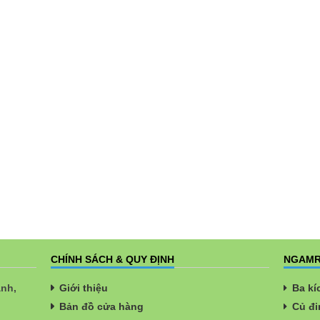
CHÍNH SÁCH & QUY ĐỊNH
NGAMR
ành,
Giới thiệu
Ba kí
Bản đồ cửa hàng
Củ đi