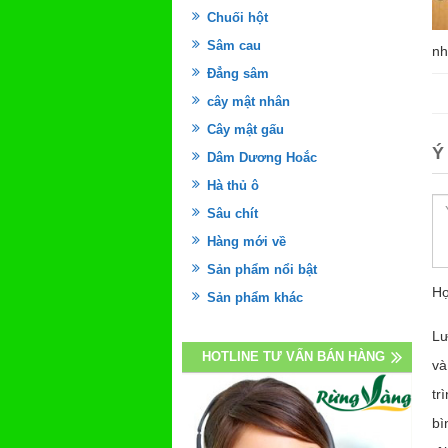
Chuối hột
Sâm cau
nh
Đẳng sâm
cây mật nhân
Cây mật gấu
Ý
Dâm Dương Hoắc
Hà thủ ô
Sâu chít
Hàng mới về
Sản phẩm nổi bật
Họ
Sản phẩm khác
Lư
HOTLINE TƯ VẤN BÁN HÀNG
và
tr
bì