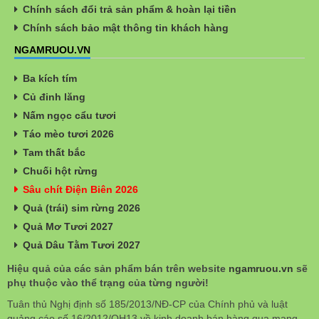
Chính sách đổi trả sản phẩm & hoàn lại tiền
Chính sách bảo mật thông tin khách hàng
NGAMRUOU.VN
Ba kích tím
Củ đinh lăng
Nấm ngọc cẩu tươi
Táo mèo tươi 2026
Tam thất bắc
Chuối hột rừng
Sâu chít Điện Biên 2026
Quả (trái) sim rừng 2026
Quả Mơ Tươi 2027
Quả Dâu Tằm Tươi 2027
Hiệu quả của các sản phẩm bán trên website
ngamruou.vn
sẽ
phụ thuộc vào thể trạng của từng người!
Tuân thủ Nghị định số 185/2013/NĐ-CP của Chính phủ và luật
quảng cáo số 16/2012/QH13 về kinh doanh bán hàng qua mạng.