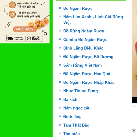
Đồ Ngâm Rượu
Nấm Lim Xanh - Linh Chi Rừng
Việt
Đồ Rừng Ngâm Rượu
Combo Đồ Ngâm Rượu
Đinh Lăng Điêu Khắc
Đồ Ngâm Rượu Bổ Dương
Sâm Rừng Việt Nam
Đồ Ngâm Rượu Hoa Quả
Đồ Ngâm Rượu Nhập Khẩu
Nhục Thung Dung
Ba kích
Nấm ngọc cẩu
Đinh lăng
Tam Thất Bắc
Ý
Táo mèo