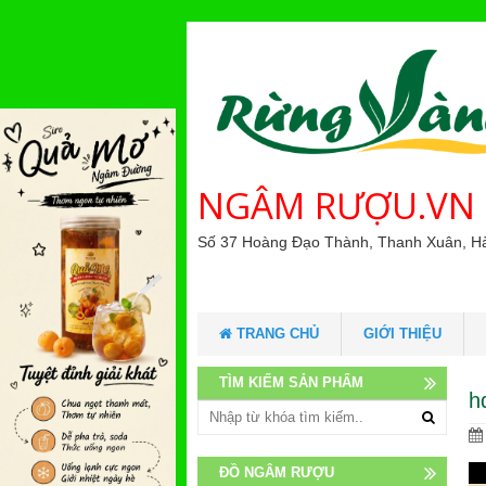
NGÂM RƯỢU.VN
Số 37 Hoàng Đạo Thành, Thanh Xuân, H
TRANG CHỦ
GIỚI THIỆU
TÌM KIẾM SẢN PHẨM
h
ĐỒ NGÂM RƯỢU