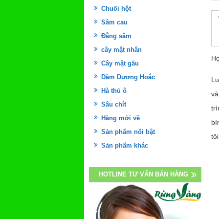
Chuối hột
Sâm cau
Đẳng sâm
cây mật nhân
Họ
Cây mật gấu
Dâm Dương Hoắc
Lư
Hà thủ ô
và
Sâu chít
tr
Hàng mới về
bì
Sản phẩm nổi bật
tôi
Sản phẩm khác
HOTLINE TƯ VẤN BÁN HÀNG