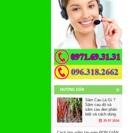
HƯỚNG DẪN
Sâm Cau Là Gì ?
Sâm cau đỏ và
sâm cau đen phân
biệt và cách dùng
25 07 2016
Cách làm giấm táo mèo ĐƠN GIẢN