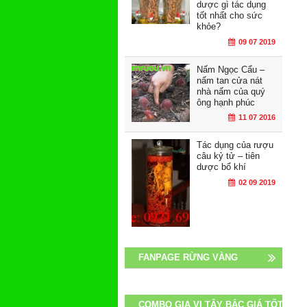
dược gì tác dụng
tốt nhất cho sức
khỏe?
09 07 2019
Nấm Ngọc Cẩu –
nấm tan cửa nát
nhà nấm của quý
ông hạnh phúc
11 07 2016
Tác dụng của rượu
câu kỷ tử – tiên
dược bổ khí
02 09 2019
FANPAGE RỪNG VÀNG
COMBO GIA VỊ TÂY BẮC GIÁ TỐT