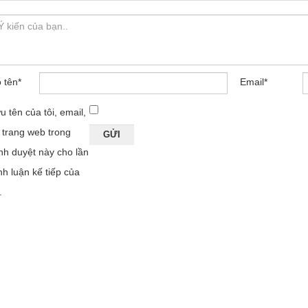
 tên
*
Email
*
u tên của tôi, email,
 trang web trong
ình duyệt này cho lần
nh luận kế tiếp của
.