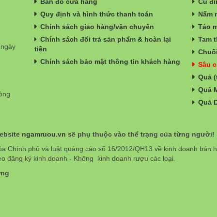
Bản đồ cửa hàng
Củ đi
Quy định và hình thức thanh toán
Nấm n
Chính sách giao hàng/vận chuyển
Táo m
Chính sách đổi trả sản phẩm & hoàn lại
Tam t
 ngày
tiền
Chuối
Chính sách bảo mật thông tin khách hàng
Sâu c
Quả (
Quả 
hòng
Quả 
website
ngamruou.vn
sẽ phụ thuộc vào thể trạng của từng người!
ủa Chính phủ và luật quảng cáo số 16/2012/QH13 về kinh doanh bán
eo đăng ký kinh doanh - Không kinh doanh rượu các loại.
ơng