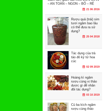
– AN TOÀN – NGON – BỔ – RẺ
21 06 2016
Rượu quả (trái) sim
tươi ngâm bao lâu
có thể đưa ra sử
dụng?
25 04 2018
Tác dụng của trà
táo đỏ kỷ tử hoa
cúc
02 09 2019
Hoàng kì ngâm
rượu cùng vị thảo
dược gì để nhân
đôi tác dụng?
03 10 2019
Củ ba kích ngâm
rượu cùng thảo