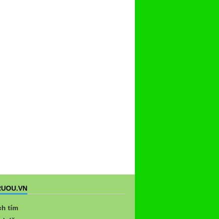
UOU.VN
ch tím